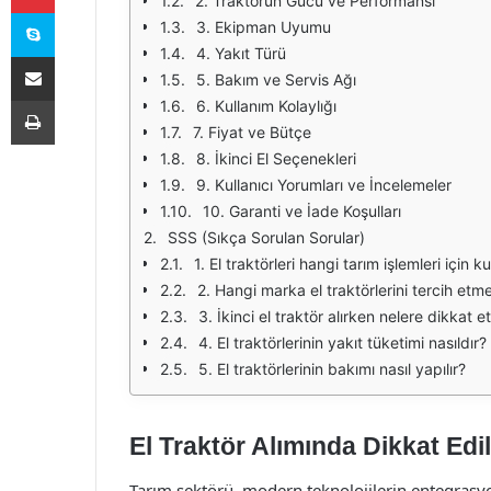
2. Traktörün Gücü ve Performansı
Skype
3. Ekipman Uyumu
4. Yakıt Türü
E-Posta ile paylaş
5. Bakım ve Servis Ağı
Yazdır
6. Kullanım Kolaylığı
7. Fiyat ve Bütçe
8. İkinci El Seçenekleri
9. Kullanıcı Yorumları ve İncelemeler
10. Garanti ve İade Koşulları
SSS (Sıkça Sorulan Sorular)
1. El traktörleri hangi tarım işlemleri için kul
2. Hangi marka el traktörlerini tercih etm
3. İkinci el traktör alırken nelere dikkat 
4. El traktörlerinin yakıt tüketimi nasıldır?
5. El traktörlerinin bakımı nasıl yapılır?
El Traktör Alımında Dikkat Ed
Tarım sektörü, modern teknolojilerin entegrasy