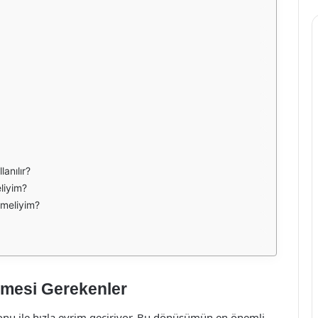
lanılır?
eliyim?
etmeliyim?
ilmesi Gerekenler
onu ile hızla evrim geçiriyor. Bu dönüşümün en önemli