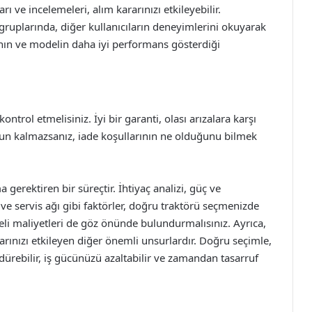
ı ve incelemeleri, alım kararınızı etkileyebilir.
gruplarında, diğer kullanıcıların deneyimlerini okuyarak
anın ve modelin daha iyi performans gösterdiği
ontrol etmelisiniz. İyi bir garanti, olası arızalara karşı
nun kalmazsanız, iade koşullarının ne olduğunu bilmek
a gerektiren bir süreçtir. İhtiyaç analizi, güç ve
 servis ağı gibi faktörler, doğru traktörü seçmenizde
eli maliyetleri de göz önünde bulundurmalısınız. Ayrıca,
rarınızı etkileyen diğer önemli unsurlardır. Doğru seçimle,
ürdürebilir, iş gücünüzü azaltabilir ve zamandan tasarruf