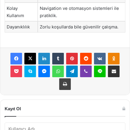
Kolay
Navigation ve otomasyon sistemleri ile
Kullanım
pratiklik.
Dayanıklılık
Zorlu koşullarda bile güvenilir çalışma.
Facebook
X
LinkedIn
Tumblr
Pinterest
Reddit
VKontakte
Odnok
Pocket
Skype
Messenger
WhatsApp
Telegram
Viber
Line
E-Posta ile payla
Yazdır
Kayıt Ol