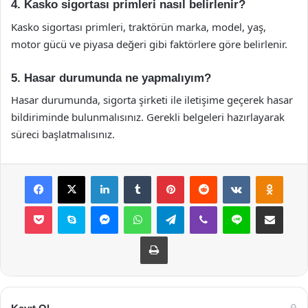
4. Kasko sigortası primleri nasıl belirlenir?
Kasko sigortası primleri, traktörün marka, model, yaş,
motor gücü ve piyasa değeri gibi faktörlere göre belirlenir.
5. Hasar durumunda ne yapmalıyım?
Hasar durumunda, sigorta şirketi ile iletişime geçerek hasar
bildiriminde bulunmalısınız. Gerekli belgeleri hazırlayarak
süreci başlatmalısınız.
Facebook
X
LinkedIn
Tumblr
Pinterest
Reddit
VKontakte
Odnok
Pocket
Skype
Messenger
WhatsApp
Telegram
Viber
Line
E-Posta ile payla
Yazdır