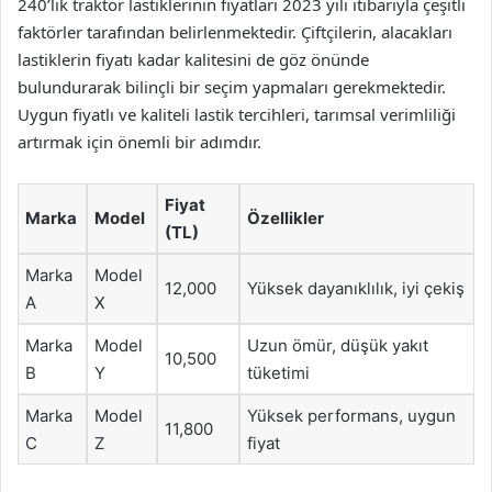
240’lık traktör lastiklerinin fiyatları 2023 yılı itibarıyla çeşitli
faktörler tarafından belirlenmektedir. Çiftçilerin, alacakları
lastiklerin fiyatı kadar kalitesini de göz önünde
bulundurarak bilinçli bir seçim yapmaları gerekmektedir.
Uygun fiyatlı ve kaliteli lastik tercihleri, tarımsal verimliliği
artırmak için önemli bir adımdır.
Fiyat
Marka
Model
Özellikler
(TL)
Marka
Model
12,000
Yüksek dayanıklılık, iyi çekiş
A
X
Marka
Model
Uzun ömür, düşük yakıt
10,500
B
Y
tüketimi
Marka
Model
Yüksek performans, uygun
11,800
C
Z
fiyat