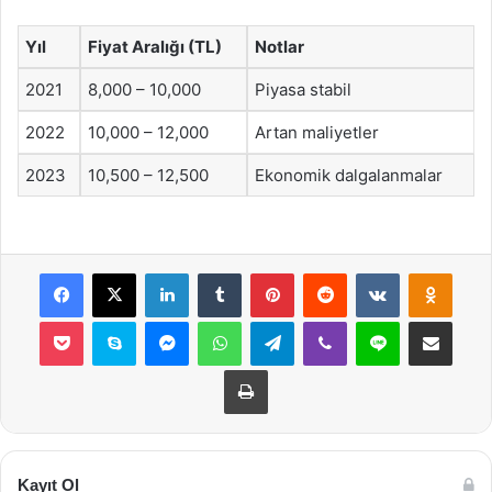
Yıl
Fiyat Aralığı (TL)
Notlar
2021
8,000 – 10,000
Piyasa stabil
2022
10,000 – 12,000
Artan maliyetler
2023
10,500 – 12,500
Ekonomik dalgalanmalar
Facebook
X
LinkedIn
Tumblr
Pinterest
Reddit
VKontakte
Odnok
Pocket
Skype
Messenger
WhatsApp
Telegram
Viber
Line
E-Posta ile payla
Yazdır
Kayıt Ol