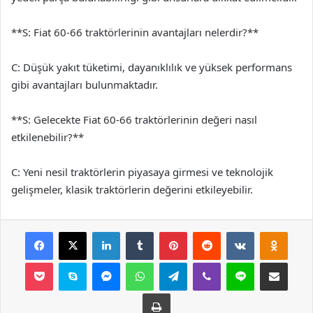
**S: Fiat 60-66 traktörlerinin avantajları nelerdir?**
C: Düşük yakıt tüketimi, dayanıklılık ve yüksek performans
gibi avantajları bulunmaktadır.
**S: Gelecekte Fiat 60-66 traktörlerinin değeri nasıl
etkilenebilir?**
C: Yeni nesil traktörlerin piyasaya girmesi ve teknolojik
gelişmeler, klasik traktörlerin değerini etkileyebilir.
Facebook
X
LinkedIn
Tumblr
Pinterest
Reddit
VKontakte
Odnok
Pocket
Skype
Messenger
WhatsApp
Telegram
Viber
Line
E-Posta ile payla
Yazdır