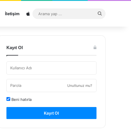
Sitemap
Arama
İletişim
yap
...
Kayıt Ol
Unuttunuz mu?
Beni hatırla
Kayıt Ol