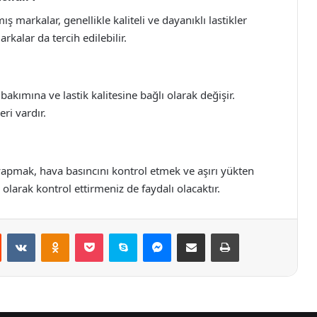
 markalar, genellikle kaliteli ve dayanıklı lastikler
rkalar da tercih edilebilir.
bakımına ve lastik kalitesine bağlı olarak değişir.
eri vardır.
 yapmak, hava basıncını kontrol etmek ve aşırı yükten
 olarak kontrol ettirmeniz de faydalı olacaktır.
st
Reddit
VKontakte
Odnoklassniki
Pocket
Skype
Messenger
E-Posta ile paylaş
Yazdır