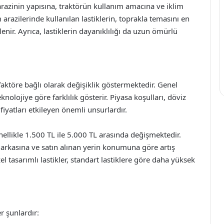
, arazinin yapısına, traktörün kullanım amacına ve iklim
m arazilerinde kullanılan lastiklerin, toprakla temasını en
lenir. Ayrıca, lastiklerin dayanıklılığı da uzun ömürlü
ok faktöre bağlı olarak değişiklik göstermektedir. Genel
knolojiye göre farklılık gösterir. Piyasa koşulları, döviz
iyatları etkileyen önemli unsurlardır.
genellikle 1.500 TL ile 5.000 TL arasında değişmektedir.
, markasına ve satın alınan yerin konumuna göre artış
l tasarımlı lastikler, standart lastiklere göre daha yüksek
er şunlardır: