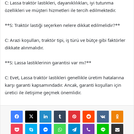
C: Lassa traktör lastikleri, dayanıklılıkları, iyi tutunma
özellikleri ve müşteri hizmetleri ile tercih edilmektedir.
**S: Traktör lastiği seçerken nelere dikkat edilmelidir?**
C: Arazi koşulları, traktör tipi, iş türü ve bütçe gibi faktörler
dikkate alınmalıdır.
**S: Lassa lastiklerinin garantisi var mı?**
C: Evet, Lassa traktör lastikleri genellikle üretim hatalarına
karşı garanti kapsamındadır. Ancak, garanti koşulları için
üretici ile iletişime geçmek önemlidir.
Facebook
X
LinkedIn
Tumblr
Pinterest
Reddit
VKontakte
Odnok
Pocket
Skype
Messenger
WhatsApp
Telegram
Viber
Line
E-Posta ile payla