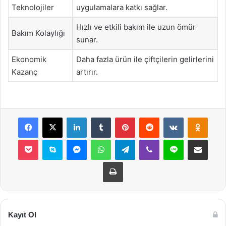
Teknolojiler
uygulamalara katkı sağlar.
Hızlı ve etkili bakım ile uzun ömür
Bakım Kolaylığı
sunar.
Ekonomik
Daha fazla ürün ile çiftçilerin gelirlerini
Kazanç
artırır.
Facebook
X
LinkedIn
Tumblr
Pinterest
Reddit
VKontakte
Odnok
Pocket
Skype
Messenger
WhatsApp
Telegram
Viber
Line
E-Posta ile payla
Yazdır
Kayıt Ol