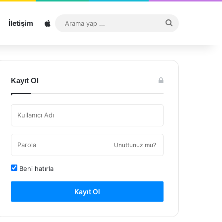
Sitemap
Arama
İletişim
yap
...
Kayıt Ol
Unuttunuz mu?
Beni hatırla
Kayıt Ol