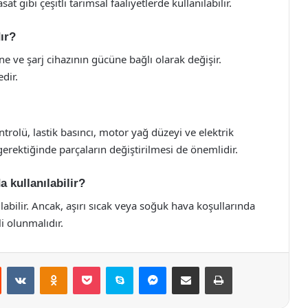
t gibi çeşitli tarımsal faaliyetlerde kullanılabilir.
ır?
ne ve şarj cihazının gücüne bağlı olarak değişir.
dir.
trolü, lastik basıncı, motor yağ düzeyi ve elektrik
 gerektiğinde parçaların değiştirilmesi de önemlidir.
a kullanılabilir?
nılabilir. Ancak, aşırı sıcak veya soğuk hava koşullarında
i olunmalıdır.
st
Reddit
VKontakte
Odnoklassniki
Pocket
Skype
Messenger
E-Posta ile paylaş
Yazdır