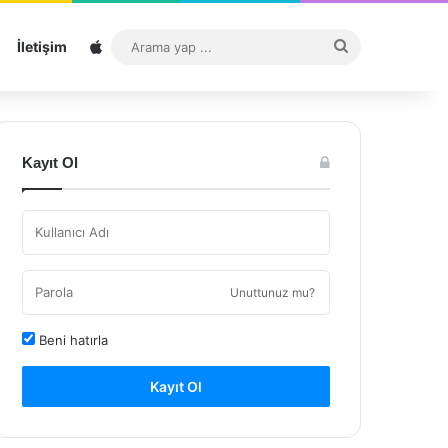
Sitemap
Arama
İletişim
yap
...
Kayıt Ol
Unuttunuz mu?
Beni hatırla
Kayıt Ol