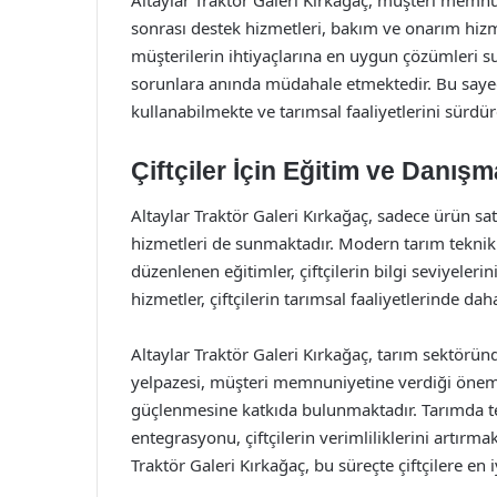
Altaylar Traktör Galeri Kırkağaç, müşteri memnun
sonrası destek hizmetleri, bakım ve onarım hizme
müşterilerin ihtiyaçlarına en uygun çözümleri s
sorunlara anında müdahale etmektedir. Bu sayede,
kullanabilmekte ve tarımsal faaliyetlerini sürdü
Çiftçiler İçin Eğitim ve Danışm
Altaylar Traktör Galeri Kırkağaç, sadece ürün satı
hizmetleri de sunmaktadır. Modern tarım teknikl
düzenlenen eğitimler, çiftçilerin bilgi seviyeleri
hizmetler, çiftçilerin tarımsal faaliyetlerinde dah
Altaylar Traktör Galeri Kırkağaç, tarım sektörün
yelpazesi, müşteri memnuniyetine verdiği önem v
güçlenmesine katkıda bulunmaktadır. Tarımda t
entegrasyonu, çiftçilerin verimliliklerini artırma
Traktör Galeri Kırkağaç, bu süreçte çiftçilere en