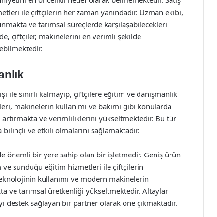
iyetini en öncelikli hedef olarak belirlemektedir. Satış
tleri ile çiftçilerin her zaman yanındadır. Uzman ekibi,
unmakta ve tarımsal süreçlerde karşılaşabilecekleri
 çiftçiler, makinelerini en verimli şekilde
rebilmektedir.
anlık
şı ile sınırlı kalmayıp, çiftçilere eğitim ve danışmanlık
eri, makinelerin kullanımı ve bakımı gibi konularda
ni artırmakta ve verimliliklerini yükseltmektedir. Bu tür
a bilinçli ve etkili olmalarını sağlamaktadır.
de önemli bir yere sahip olan bir işletmedir. Geniş ürün
e sunduğu eğitim hizmetleri ile çiftçilerin
eknolojinin kullanımı ve modern makinelerin
kta ve tarımsal üretkenliği yükseltmektedir. Altaylar
 iyi destek sağlayan bir partner olarak öne çıkmaktadır.