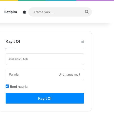
Sitemap
Arama
İletişim
yap
...
Kayıt Ol
Unuttunuz mu?
Beni hatırla
Kayıt Ol