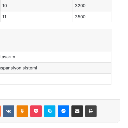
10
3200
11
3500
tasarım
üspansiyon sistemi
st
Reddit
VKontakte
Odnoklassniki
Pocket
Skype
Messenger
E-Posta ile paylaş
Yazdır