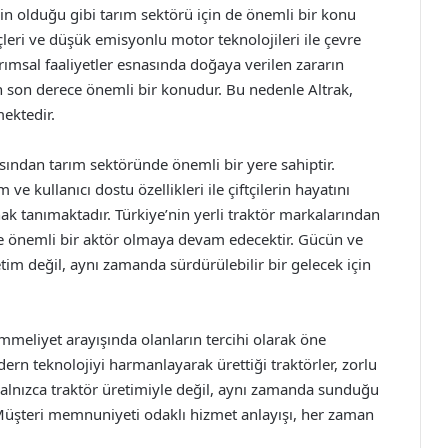
n olduğu gibi tarım sektörü için de önemli bir konu
çleri ve düşük emisyonlu motor teknolojileri ile çevre
rımsal faaliyetler esnasında doğaya verilen zararın
çin son derece önemli bir konudur. Bu nedenle Altrak,
ektedir.
ısından tarım sektöründe önemli bir yere sahiptir.
ve kullanıcı dostu özellikleri ile çiftçilerin hayatını
nak tanımaktadır. Türkiye’nin yerli traktör markalarından
 de önemli bir aktör olmaya devam edecektir. Gücün ve
tim değil, aynı zamanda sürdürülebilir bir gelecek için
mmeliyet arayışında olanların tercihi olarak öne
ern teknolojiyi harmanlayarak ürettiği traktörler, zorlu
 yalnızca traktör üretimiyle değil, aynı zamanda sunduğu
 Müşteri memnuniyeti odaklı hizmet anlayışı, her zaman