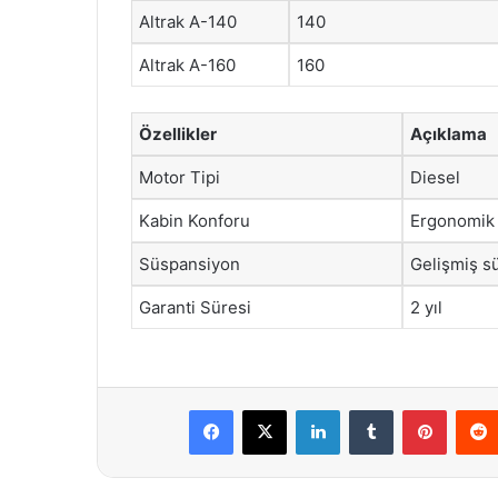
Altrak A-140
140
Altrak A-160
160
Özellikler
Açıklama
Motor Tipi
Diesel
Kabin Konforu
Ergonomik 
Süspansiyon
Gelişmiş s
Garanti Süresi
2 yıl
Facebook
X
LinkedIn
Tumblr
Pintere