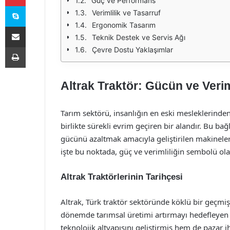
Güç ve Performans
Skype
Verimlilik ve Tasarruf
Ergonomik Tasarım
E-Posta ile paylaş
Teknik Destek ve Servis Ağı
Yazdır
Çevre Dostu Yaklaşımlar
Altrak Traktör: Gücün ve Veri
Tarım sektörü, insanlığın en eski mesleklerinden 
birlikte sürekli evrim geçiren bir alandır. Bu ba
gücünü azaltmak amacıyla geliştirilen makineler, 
işte bu noktada, güç ve verimliliğin sembolü ol
Altrak Traktörlerinin Tarihçesi
Altrak, Türk traktör sektöründe köklü bir geçmişe
dönemde tarımsal üretimi artırmayı hedefleyen 
teknolojik altyapısını geliştirmiş hem de pazar i