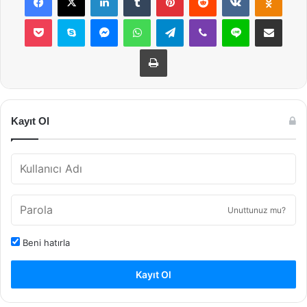
Pocket
Skype
Messenger
WhatsApp
Telegram
Viber
Line
E-Posta ile payla
Yazdır
Kayıt Ol
Unuttunuz mu?
Beni hatırla
Kayıt Ol