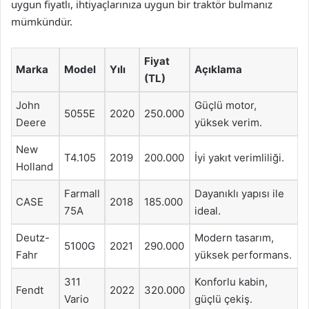
uygun fiyatlı, ihtiyaçlarınıza uygun bir traktör bulmanız
mümkündür.
Fiyat
Marka
Model
Yılı
Açıklama
(TL)
John
Güçlü motor,
5055E
2020
250.000
Deere
yüksek verim.
New
T4.105
2019
200.000
İyi yakıt verimliliği.
Holland
Farmall
Dayanıklı yapısı ile
CASE
2018
185.000
75A
ideal.
Deutz-
Modern tasarım,
5100G
2021
290.000
Fahr
yüksek performans.
311
Konforlu kabin,
Fendt
2022
320.000
Vario
güçlü çekiş.