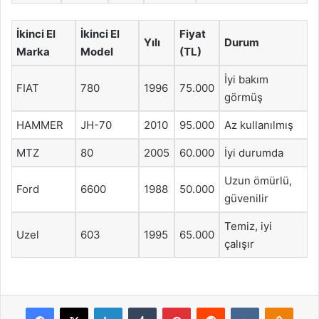
İkinci El
İkinci El
Fiyat
Yılı
Durum
Marka
Model
(TL)
İyi bakım
FIAT
780
1996
75.000
görmüş
HAMMER
JH-70
2010
95.000
Az kullanılmış
MTZ
80
2005
60.000
İyi durumda
Uzun ömürlü,
Ford
6600
1988
50.000
güvenilir
Temiz, iyi
Uzel
603
1995
65.000
çalışır
Facebook
X
LinkedIn
Tumblr
Pinterest
Reddit
VKontakte
Odnok