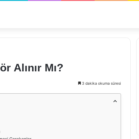
ör Alınır Mı?
3 dakika okuma süresi
ı
lmesi Gerekenler