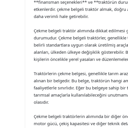
**finansman seçenekleri** ve **traktörün durum
etkenlerdir. çekme belgeli traktör almak, doğru a
daha verimli hale getirebilir.
Çekme belgeli traktör alımında dikkat edilmesi 
durumudur. Çekme belgeli traktörler, genellikle 
belirli standartlara uygun olarak üretilmiş araçl
alanları, ülkeden ülkeye değişiklik gösterebilir
kişilerin öncelikle yerel yasaları ve düzenlemel
Traktörlerin çekme belgesi, genellikle tarım araz
alınan bir belgedir. Bu belge, traktörün hangi ama
faaliyetlerle sınırlıdır. Eğer bu belgeye sahip bi
tarımsal amaçlarla kullanılabileceğini unutmamal
olasıdır.
Çekme belgeli traktörlerin alımında bir diğer önem
motor gücü, çekiş kapasitesi ve diğer teknik deta