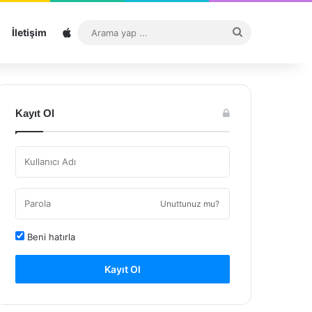
Sitemap
Arama
İletişim
yap
...
Kayıt Ol
Unuttunuz mu?
Beni hatırla
Kayıt Ol