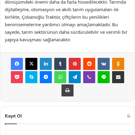
dönüşümdeki önemi daha da fazla hissedilecektir. Tarımda
dijitalleşme, otomasyon ve akıllı tarım uygulamaları ile
birlikte, Çobanoğlu Traktör, çiftçilerin bu yenilikleri
benimsemelerine yardımcı olmayı amaçlamaktadır. Bu
sayede, tarım sektörünün daha sürdürülebilir ve verimli bir
yapıya kavuşması sağlanacaktır.
Facebook
X
LinkedIn
Tumblr
Pinterest
Reddit
VKontakte
Odnok
Pocket
Skype
Messenger
WhatsApp
Telegram
Viber
Line
E-Posta ile payla
Yazdır
Kayıt Ol