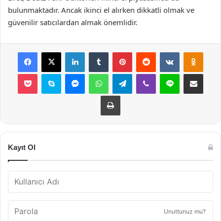
bulunmaktadır. Ancak ikinci el alırken dikkatli olmak ve
güvenilir satıcılardan almak önemlidir.
Facebook
X
LinkedIn
Tumblr
Pinterest
Reddit
VKontakte
Odnok
Pocket
Skype
Messenger
WhatsApp
Telegram
Viber
Line
E-Posta ile payla
Yazdır
Kayıt Ol
Unuttunuz mu?