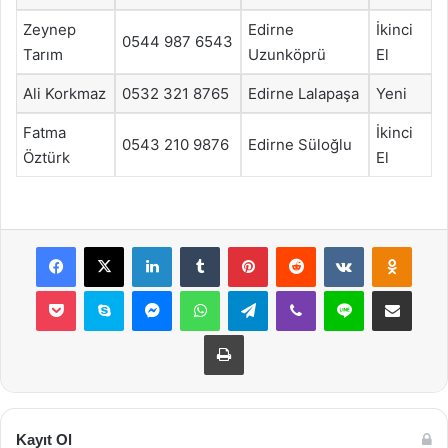
Zeynep
Edirne
İkinci
0544 987 6543
Tarım
Uzunköprü
El
Ali Korkmaz
0532 321 8765
Edirne Lalapaşa
Yeni
Fatma
İkinci
0543 210 9876
Edirne Süloğlu
Öztürk
El
Facebook
X
LinkedIn
Tumblr
Pinterest
Reddit
VKontakte
Odnok
Pocket
Skype
Messenger
WhatsApp
Telegram
Viber
Line
E-Posta ile payla
Yazdır
Kayıt Ol