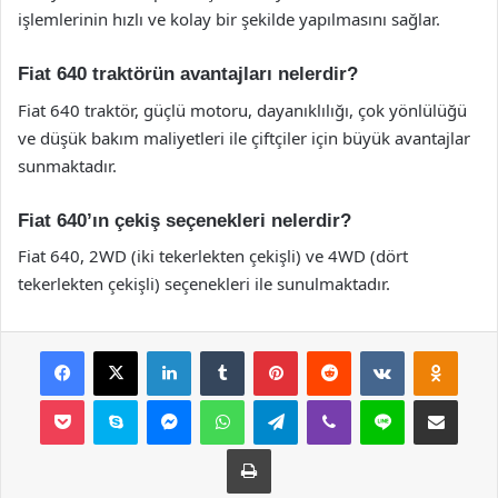
işlemlerinin hızlı ve kolay bir şekilde yapılmasını sağlar.
Fiat 640 traktörün avantajları nelerdir?
Fiat 640 traktör, güçlü motoru, dayanıklılığı, çok yönlülüğü
ve düşük bakım maliyetleri ile çiftçiler için büyük avantajlar
sunmaktadır.
Fiat 640’ın çekiş seçenekleri nelerdir?
Fiat 640, 2WD (iki tekerlekten çekişli) ve 4WD (dört
tekerlekten çekişli) seçenekleri ile sunulmaktadır.
Facebook
X
LinkedIn
Tumblr
Pinterest
Reddit
VKontakte
Odnok
Pocket
Skype
Messenger
WhatsApp
Telegram
Viber
Line
E-Posta ile payla
Yazdır