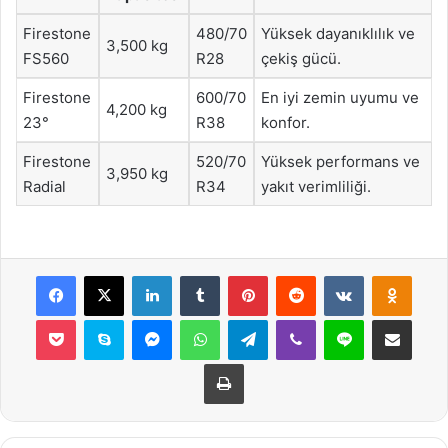
Firestone
480/70
Yüksek dayanıklılık ve
3,500 kg
FS560
R28
çekiş gücü.
Firestone
600/70
En iyi zemin uyumu ve
4,200 kg
23°
R38
konfor.
Firestone
520/70
Yüksek performans ve
3,950 kg
Radial
R34
yakıt verimliliği.
Facebook
X
LinkedIn
Tumblr
Pinterest
Reddit
VKontakte
Odnok
Pocket
Skype
Messenger
WhatsApp
Telegram
Viber
Line
E-Posta ile payla
Yazdır