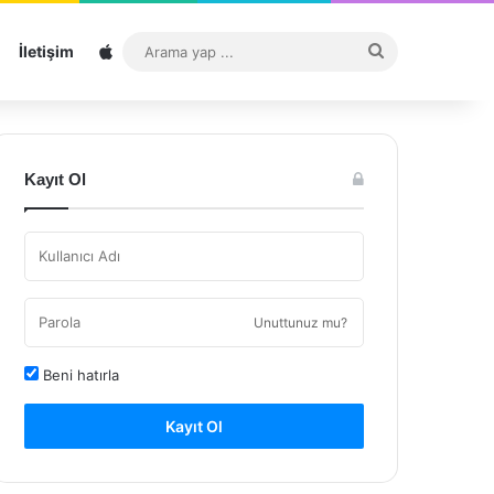
Sitemap
Arama
İletişim
yap
...
Kayıt Ol
Unuttunuz mu?
Beni hatırla
Kayıt Ol