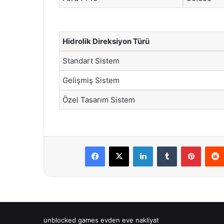
Hidrolik Direksiyon Türü
Standart Sistem
Gelişmiş Sistem
Özel Tasarım Sistem
Facebook
X
LinkedIn
Tumblr
Pintere
unblocked games
evden eve nakliyat