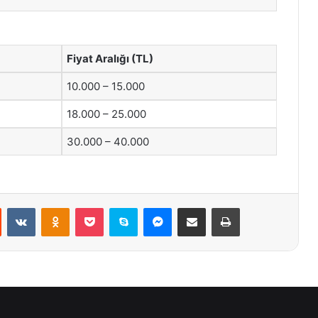
Fiyat Aralığı (TL)
10.000 – 15.000
18.000 – 25.000
30.000 – 40.000
st
Reddit
VKontakte
Odnoklassniki
Pocket
Skype
Messenger
E-Posta ile paylaş
Yazdır