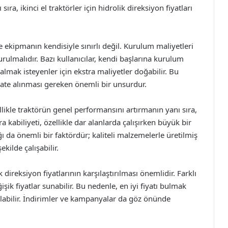
ıra, ikinci el traktörler için hidrolik direksiyon fiyatları
ce ekipmanın kendisiyle sınırlı değil. Kurulum maliyetleri
lmalıdır. Bazı kullanıcılar, kendi başlarına kurulum
lmak isteyenler için ekstra maliyetler doğabilir. Bu
te alınması gereken önemli bir unsurdur.
llikle traktörün genel performansını artırmanın yanı sıra,
a kabiliyeti, özellikle dar alanlarda çalışırken büyük bir
ğı da önemli bir faktördür; kaliteli malzemelerle üretilmiş
ekilde çalışabilir.
direksiyon fiyatlarının karşılaştırılması önemlidir. Farklı
ğişik fiyatlar sunabilir. Bu nedenle, en iyi fiyatı bulmak
 olabilir. İndirimler ve kampanyalar da göz önünde