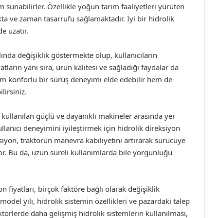
 sunabilirler. Özellikle yoğun tarım faaliyetleri yürüten
makta ve zaman tasarrufu sağlamaktadır. İyi bir hidrolik
e uzatır.
lında değişiklik göstermekte olup, kullanıcıların
tların yanı sıra, ürün kalitesi ve sağladığı faydalar da
em konforlu bir sürüş deneyimi elde edebilir hem de
lirsiniz.
 kullanılan güçlü ve dayanıklı makineler arasında yer
llanıcı deneyimini iyileştirmek için hidrolik direksiyon
ksiyon, traktörün manevra kabiliyetini artırarak sürücüye
or. Bu da, uzun süreli kullanımlarda bile yorgunluğu
on fiyatları, birçok faktöre bağlı olarak değişiklik
odel yılı, hidrolik sistemin özellikleri ve pazardaki talep
aktörlerde daha gelişmiş hidrolik sistemlerin kullanılması,