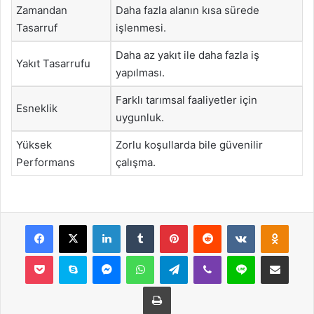
Zamandan
Daha fazla alanın kısa sürede
Tasarruf
işlenmesi.
Daha az yakıt ile daha fazla iş
Yakıt Tasarrufu
yapılması.
Farklı tarımsal faaliyetler için
Esneklik
uygunluk.
Yüksek
Zorlu koşullarda bile güvenilir
Performans
çalışma.
Facebook
X
LinkedIn
Tumblr
Pinterest
Reddit
VKontakte
Odnok
Pocket
Skype
Messenger
WhatsApp
Telegram
Viber
Line
E-Posta ile payla
Yazdır