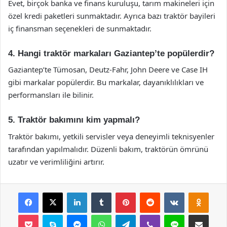
Evet, birçok banka ve finans kuruluşu, tarım makineleri için
özel kredi paketleri sunmaktadır. Ayrıca bazı traktör bayileri
iç finansman seçenekleri de sunmaktadır.
4. Hangi traktör markaları Gaziantep’te popülerdir?
Gaziantep’te Tümosan, Deutz-Fahr, John Deere ve Case IH
gibi markalar popülerdir. Bu markalar, dayanıklılıkları ve
performansları ile bilinir.
5. Traktör bakımını kim yapmalı?
Traktör bakımı, yetkili servisler veya deneyimli teknisyenler
tarafından yapılmalıdır. Düzenli bakım, traktörün ömrünü
uzatır ve verimliliğini artırır.
Facebook
X
LinkedIn
Tumblr
Pinterest
Reddit
VKontakte
Odnok
Pocket
Skype
Messenger
WhatsApp
Telegram
Viber
Line
E-Posta ile payla