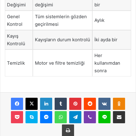
Değişimi
değişimi
bir
Genel
Tüm sistemlerin gözden
Aylık
Kontrol
geçirilmesi
Kayış
Kayışların durum kontrolü
İki ayda bir
Kontrolü
Her
Temizlik
Motor ve filtre temizliği
kullanımdan
sonra
Facebook
X
LinkedIn
Tumblr
Pinterest
Reddit
VKontakte
Odnok
Pocket
Skype
Messenger
WhatsApp
Telegram
Viber
Line
E-Posta ile payla
Yazdır