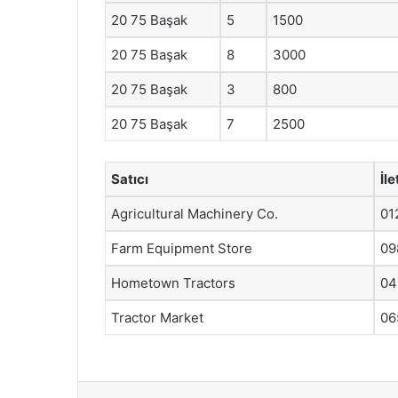
20 75 Başak
5
1500
20 75 Başak
8
3000
20 75 Başak
3
800
20 75 Başak
7
2500
Satıcı
İle
Agricultural Machinery Co.
01
Farm Equipment Store
09
Hometown Tractors
04
Tractor Market
06