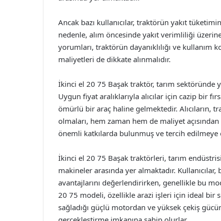
Ancak bazı kullanıcılar, traktörün yakıt tüketim
nedenle, alım öncesinde yakıt verimliliği üzerin
yorumları, traktörün dayanıklılığı ve kullanım k
maliyetleri de dikkate alınmalıdır.
İkinci el 20 75 Başak traktör, tarım sektöründe ye
Uygun fiyat aralıklarıyla alıcılar için cazip bir 
ömürlü bir araç haline gelmektedir. Alıcıların, t
olmaları, hem zaman hem de maliyet açısından av
önemli katkılarda bulunmuş ve tercih edilmeye
İkinci el 20 75 Başak traktörleri, tarım endüstri
makineler arasında yer almaktadır. Kullanıcılar,
avantajlarını değerlendirirken, genellikle bu m
20 75 modeli, özellikle arazi işleri için ideal bir
sağladığı güçlü motordan ve yüksek çekiş gücünd
gerçekleştirme imkanına sahip olurlar.