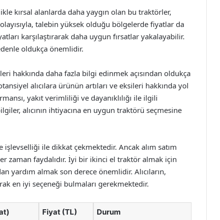
likle kırsal alanlarda daha yaygın olan bu traktörler,
Dolayısıyla, talebin yüksek olduğu bölgelerde fiyatlar da
iyatları karşılaştırarak daha uygun fırsatlar yakalayabilir.
edenle oldukça önemlidir.
örleri hakkında daha fazla bilgi edinmek açısından oldukça
otansiyel alıcılara ürünün artıları ve eksileri hakkında yol
mansı, yakıt verimliliği ve dayanıklılığı ile ilgili
lgiler, alıcının ihtiyacına en uygun traktörü seçmesine
e işlevselliği ile dikkat çekmektedir. Ancak alım satım
zaman faydalıdır. İyi bir ikinci el traktör almak için
dan yardım almak son derece önemlidir. Alıcıların,
ırarak en iyi seçeneği bulmaları gerekmektedir.
at)
Fiyat (TL)
Durum