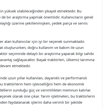
inin yüksek olabileceğinden şikayet etmektedir. Bu
e de bir araştırma yapmak önemlidir. Kullanıcıların genel
olaylığı üzerine şekillenmişken, yedek parça ve servis
r alan kullanıcılar için iyi bir seçenek sunmaktadır.
fırsat oluştururken, doğru kullanım ve bakım ile uzun
raktör seçiminde detaylı bir araştırma yaparak bilgi sahibi
antaj sağlayacaktır. Başak traktörleri, ülkemiz tarımına
 devam etmektedir.
sinde uzun yıllar kullanılan, dayanıklı ve performanslı
 bu traktörlerin hem işlevselliğini hem de ekonomik
odellerin sunduğu güç ve verimlilikten memnun kalırlar.
 seçenek olarak öne çıkar. Tarım işletmeleri, bu traktörlerin
en faydalanarak işlerini daha verimli bir şekilde