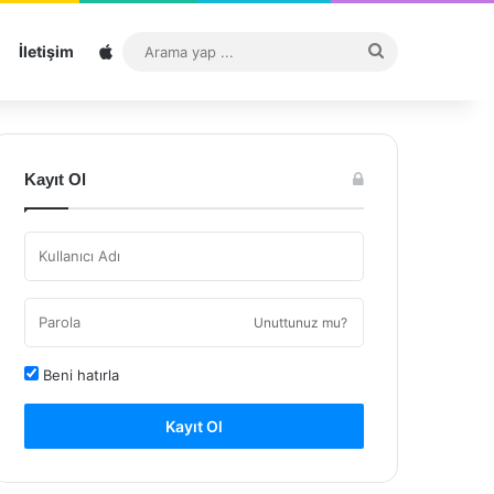
Sitemap
Arama
İletişim
yap
...
Kayıt Ol
Unuttunuz mu?
Beni hatırla
Kayıt Ol