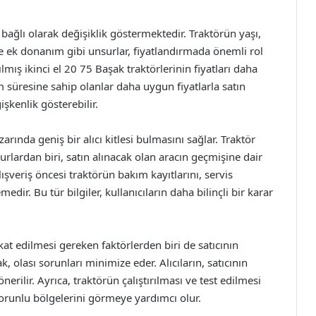
e bağlı olarak değişiklik göstermektedir. Traktörün yaşı,
e ek donanım gibi unsurlar, fiyatlandırmada önemli rol
lmış ikinci el 20 75 Başak traktörlerinin fiyatları daha
 süresine sahip olanlar daha uygun fiyatlarla satın
işkenlik gösterebilir.
azarında geniş bir alıcı kitlesi bulmasını sağlar. Traktör
rlardan biri, satın alınacak olan aracın geçmişine dair
alışveriş öncesi traktörün bakım kayıtlarını, servis
dir. Bu tür bilgiler, kullanıcıların daha bilinçli bir karar
kkat edilmesi gereken faktörlerden biri de satıcının
ak, olası sorunları minimize eder. Alıcıların, satıcının
önerilir. Ayrıca, traktörün çalıştırılması ve test edilmesi
orunlu bölgelerini görmeye yardımcı olur.