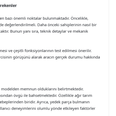
rekenler
eken bazı önemli noktalar bulunmaktadır. Öncelikle,
e değerlendirilmeli. Daha önceki sahiplerinin nasıl bir
acaktır. Bunun yanı sıra, teknik detaylar ve mekanik
si ve çeşitli fonksiyonlarının test edilmesi önerilir.
ircisinin görüşünü alarak aracın gerçek durumu hakkında
 bu modelden memnun olduklarını belirtmektedir.
nsından övgü ile bahsetmektedir. Özellikle ağır tarım
h sebeplerinden biridir. Ayrıca, yedek parça bulmanın
ullanıcı deneyimlerini olumlu yönde etkileyen faktörler