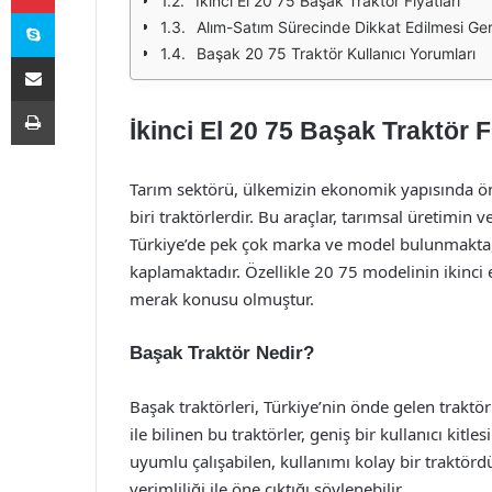
İkinci El 20 75 Başak Traktör Fiyatları
Skype
Alım-Satım Sürecinde Dikkat Edilmesi Ge
Başak 20 75 Traktör Kullanıcı Yorumları
E-Posta ile paylaş
Yazdır
İkinci El 20 75 Başak Traktör F
Tarım sektörü, ülkemizin ekonomik yapısında ön
biri traktörlerdir. Bu araçlar, tarımsal üretimin v
Türkiye’de pek çok marka ve model bulunmakta, 
kaplamaktadır. Özellikle 20 75 modelinin ikinci 
merak konusu olmuştur.
Başak Traktör Nedir?
Başak traktörleri, Türkiye’nin önde gelen traktör 
ile bilinen bu traktörler, geniş bir kullanıcı kitle
uyumlu çalışabilen, kullanımı kolay bir traktörd
verimliliği ile öne çıktığı söylenebilir.