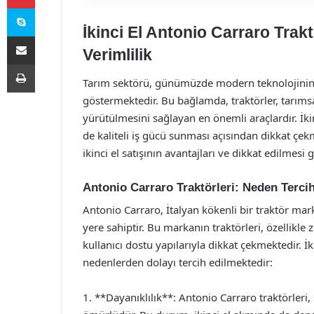
Skype
İkinci El Antonio Carraro Trakt
E-Posta ile paylaş
Verimlilik
Yazdır
Tarım sektörü, günümüzde modern teknolojinin ve
göstermektedir. Bu bağlamda, traktörler, tarımsal
yürütülmesini sağlayan en önemli araçlardır. İki
de kaliteli iş gücü sunması açısından dikkat çe
ikinci el satışının avantajları ve dikkat edilmesi 
Antonio Carraro Traktörleri: Neden Terci
Antonio Carraro, İtalyan kökenli bir traktör ma
yere sahiptir. Bu markanın traktörleri, özellikl
kullanıcı dostu yapılarıyla dikkat çekmektedir. İk
nedenlerden dolayı tercih edilmektedir:
1. **Dayanıklılık**: Antonio Carraro traktörleri