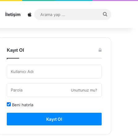
Sitemap
Arama
İletişim
yap
...
Kayıt Ol
Unuttunuz mu?
Beni hatırla
Kayıt Ol