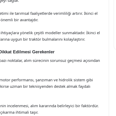
eyi sağlar.
mi ile tarımsal faaliyetlerde verimliliği artırır. İkinci el
önemli bir avantajdır.
 ihtiyaçlara yönelik çeşitli modeller sunmaktadır. İkinci el
çlarına uygun bir traktör bulmalarını kolaylaştırır.
 Dikkat Edilmesi Gerekenler
n bazı noktalar, alım sürecinin sorunsuz geçmesi açısından
otor performansı, şanzıman ve hidrolik sistem gibi
ekirse uzman bir teknisyenden destek almak faydalı
n incelenmesi, alım kararında belirleyici bir faktördür.
ıkarma ihtimali taşır.