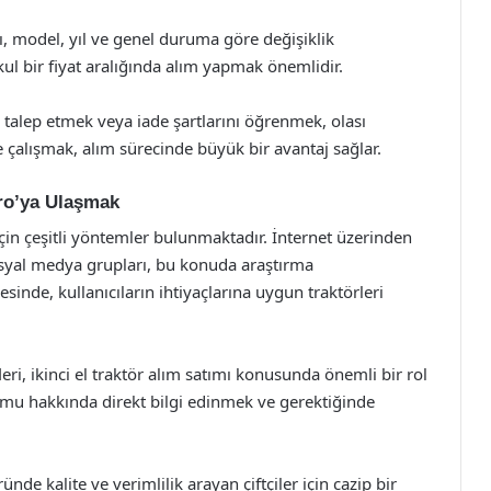
arı, model, yıl ve genel duruma göre değişiklik
ul bir fiyat aralığında alım yapmak önemlidir.
i talep etmek veya iade şartlarını öğrenmek, olası
le çalışmak, alım sürecinde büyük bir avantaj sağlar.
aro’ya Ulaşmak
için çeşitli yöntemler bulunmaktadır. İnternet üzerinden
 sosyal medya grupları, bu konuda araştırma
sinde, kullanıcıların ihtiyaçlarına uygun traktörleri
ifleri, ikinci el traktör alım satımı konusunda önemli bir rol
umu hakkında direkt bilgi edinmek ve gerektiğinde
ünde kalite ve verimlilik arayan çiftçiler için cazip bir