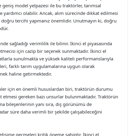
e geniş model yelpazesi ile bu traktörler, tarımsal
ze yardımcı olabilir. Ancak, alım sürecinde dikkat edilmesi
 doğru tercihi yapmanız önemlidir. Unutmayın ki, doğru
dür.
de sağladığı verimlilik ile bilinir. İkinci el piyasasında
şletmecisi için cazip bir seçenek sunmaktadır. İkinci el
yatlarla sunulmakta ve yüksek kaliteli performanslarıyla
lleri, farklı tarım uygulamalarına uygun olarak
enek haline getirmektedir.
nler için en önemli hususlardan biri, traktörün durumu
kat etmesi gereken bazı unsurlar bulunmaktadır. Traktörün
na bileşenlerinin yanı sıra, dış görünümü de
adar süre daha verimli bir şekilde çalışabileceğini
 iletişime geçmeleri kritik öneme sahiptir. İkinci el