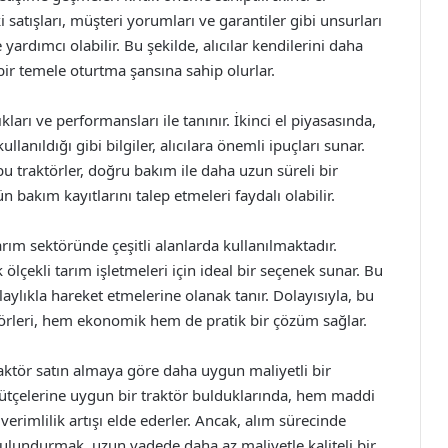
ki satışları, müşteri yorumları ve garantiler gibi unsurları
yardımcı olabilir. Bu şekilde, alıcılar kendilerini daha
ir temele oturtma şansına sahip olurlar.
kları ve performansları ile tanınır. İkinci el piyasasında,
lanıldığı gibi bilgiler, alıcılara önemli ipuçları sunar.
u traktörler, doğru bakım ile daha uzun süreli bir
n bakım kayıtlarını talep etmeleri faydalı olabilir.
tarım sektöründe çeşitli alanlarda kullanılmaktadır.
ölçekli tarım işletmeleri için ideal bir seçenek sunar. Bu
laylıkla hareket etmelerine olanak tanır. Dolayısıyla, bu
aktörleri, hem ekonomik hem de pratik bir çözüm sağlar.
 traktör satın almaya göre daha uygun maliyetli bir
i, bütçelerine uygun bir traktör bulduklarında, hem maddi
verimlilik artışı elde ederler. Ancak, alım sürecinde
ulundurmak, uzun vadede daha az maliyetle kaliteli bir