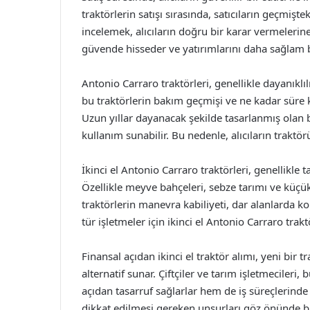
traktörlerin satışı sırasında, satıcıların geçmişte
incelemek, alıcıların doğru bir karar vermelerine 
güvende hisseder ve yatırımlarını daha sağlam b
Antonio Carraro traktörleri, genellikle dayanıklılı
bu traktörlerin bakım geçmişi ve ne kadar süre kul
Uzun yıllar dayanacak şekilde tasarlanmış olan b
kullanım sunabilir. Bu nedenle, alıcıların traktörü
İkinci el Antonio Carraro traktörleri, genellikle 
Özellikle meyve bahçeleri, sebze tarımı ve küçük 
traktörlerin manevra kabiliyeti, dar alanlarda ko
tür işletmeler için ikinci el Antonio Carraro tr
Finansal açıdan ikinci el traktör alımı, yeni bir
alternatif sunar. Çiftçiler ve tarım işletmeciler
açıdan tasarruf sağlarlar hem de iş süreçlerinde 
dikkat edilmesi gereken unsurları göz önünde b