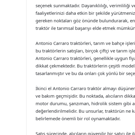
seçenek sunmaktadır. Dayanıklılığı, verimliliği v
faaliyetlerinizi daha etkin bir şekilde yürütmeni
gereken noktaları göz önünde bulundurarak, en
traktör ile tarımsal başarıyı elde etmek mümkün
Antonio Carraro traktörleri, tarım ve bahçe işlerin
bu traktörlerin satışları, birçok çiftçi ve tarım i
Antonio Carraro traktörleri, genellikle uygun fi
dikkat çekmektedir. Bu traktörlerin çeşitli mode
tasarlanmıştır ve bu da onları çok yönlü bir seç
İkinci el Antonio Carraro traktör almayı düşüne
ve bakım geçmişidir. Bu noktada, alıcıların dik
motor durumu, şanzıman, hidrolik sistem gibi a
değerlendirilmelidir. Bu unsurlar, traktörün ne k
belirlemede önemli bir rol oynamaktadır.
Satış sürecinde, alıcıların güvenilir bir satıcı ile