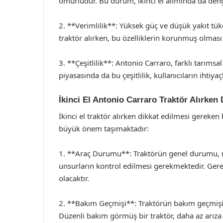
ömürlüdür. Bu durum, ikinci el alımında da deng
2. **Verimlilik**: Yüksek güç ve düşük yakıt tüketi
traktör alırken, bu özelliklerin korunmuş olması 
3. **Çeşitlilik**: Antonio Carraro, farklı tarımsal
piyasasında da bu çeşitlilik, kullanıcıların ihtiya
İkinci El Antonio Carraro Traktör Alırken
İkinci el traktör alırken dikkat edilmesi gereke
büyük önem taşımaktadır:
1. **Araç Durumu**: Traktörün genel durumu, m
unsurların kontrol edilmesi gerekmektedir. Ger
olacaktır.
2. **Bakım Geçmişi**: Traktörün bakım geçmişini
Düzenli bakım görmüş bir traktör, daha az arıza ç