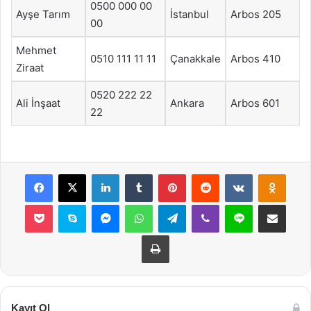
0500 000 00
Ayşe Tarım
İstanbul
Arbos 205
00
Mehmet
0510 111 11 11
Çanakkale
Arbos 410
Ziraat
0520 222 22
Ali İnşaat
Ankara
Arbos 601
22
Facebook
X
LinkedIn
Tumblr
Pinterest
Reddit
VKontakte
Odnok
Pocket
Skype
Messenger
WhatsApp
Telegram
Viber
Line
E-Posta ile payla
Yazdır
Kayıt Ol