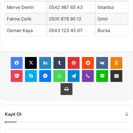
Merve Demir
0542 987 65 43
İstanbul
Fatma Çelik
0505 678 90 12
İzmir
Osman Kaya
0543 123 45 67
Bursa
Facebook
X
LinkedIn
Tumblr
Pinterest
Reddit
VKontakte
Odnok
Pocket
Skype
Messenger
WhatsApp
Telegram
Viber
Line
E-Posta ile payla
Yazdır
Kayıt Ol