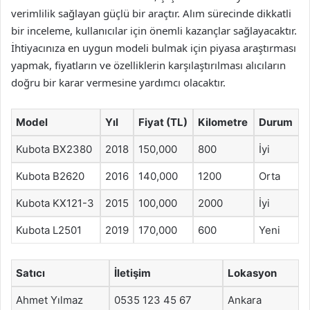
verimlilik sağlayan güçlü bir araçtır. Alım sürecinde dikkatli
bir inceleme, kullanıcılar için önemli kazançlar sağlayacaktır.
İhtiyacınıza en uygun modeli bulmak için piyasa araştırması
yapmak, fiyatların ve özelliklerin karşılaştırılması alıcıların
doğru bir karar vermesine yardımcı olacaktır.
Model
Yıl
Fiyat (TL)
Kilometre
Durum
Kubota BX2380
2018
150,000
800
İyi
Kubota B2620
2016
140,000
1200
Orta
Kubota KX121-3
2015
100,000
2000
İyi
Kubota L2501
2019
170,000
600
Yeni
Satıcı
İletişim
Lokasyon
Ahmet Yılmaz
0535 123 45 67
Ankara