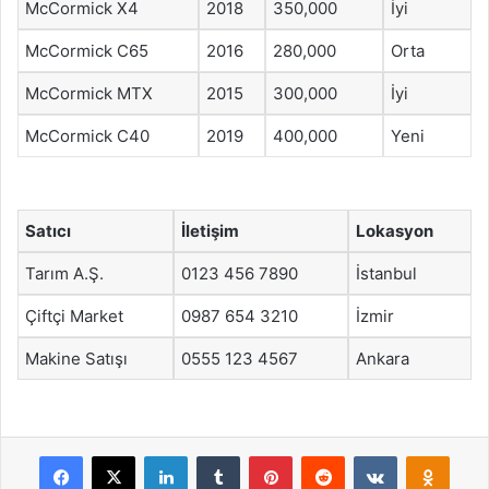
McCormick X4
2018
350,000
İyi
McCormick C65
2016
280,000
Orta
McCormick MTX
2015
300,000
İyi
McCormick C40
2019
400,000
Yeni
Satıcı
İletişim
Lokasyon
Tarım A.Ş.
0123 456 7890
İstanbul
Çiftçi Market
0987 654 3210
İzmir
Makine Satışı
0555 123 4567
Ankara
Facebook
X
LinkedIn
Tumblr
Pinterest
Reddit
VKontakte
Odnok