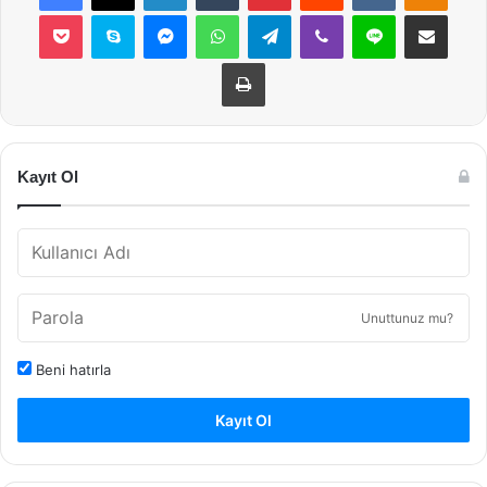
Pocket
Skype
Messenger
WhatsApp
Telegram
Viber
Line
E-Posta ile payla
Yazdır
Kayıt Ol
Unuttunuz mu?
Beni hatırla
Kayıt Ol