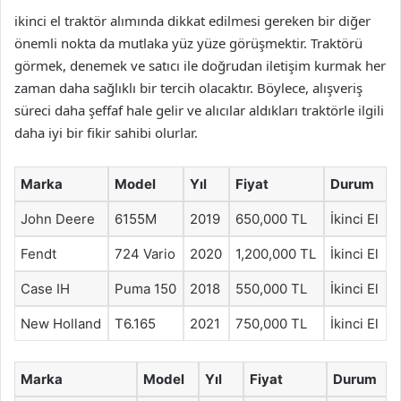
ikinci el traktör alımında dikkat edilmesi gereken bir diğer
önemli nokta da mutlaka yüz yüze görüşmektir. Traktörü
görmek, denemek ve satıcı ile doğrudan iletişim kurmak her
zaman daha sağlıklı bir tercih olacaktır. Böylece, alışveriş
süreci daha şeffaf hale gelir ve alıcılar aldıkları traktörle ilgili
daha iyi bir fikir sahibi olurlar.
Marka
Model
Yıl
Fiyat
Durum
John Deere
6155M
2019
650,000 TL
İkinci El
Fendt
724 Vario
2020
1,200,000 TL
İkinci El
Case IH
Puma 150
2018
550,000 TL
İkinci El
New Holland
T6.165
2021
750,000 TL
İkinci El
Marka
Model
Yıl
Fiyat
Durum