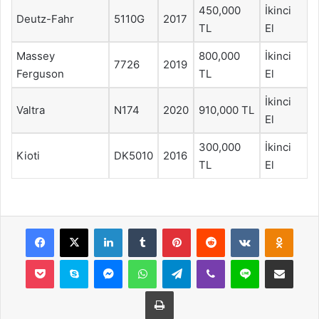
450,000
İkinci
Deutz-Fahr
5110G
2017
TL
El
Massey
800,000
İkinci
7726
2019
Ferguson
TL
El
İkinci
Valtra
N174
2020
910,000 TL
El
300,000
İkinci
Kioti
DK5010
2016
TL
El
Facebook
X
LinkedIn
Tumblr
Pinterest
Reddit
VKontakte
Odnok
Pocket
Skype
Messenger
WhatsApp
Telegram
Viber
Line
E-Posta ile payla
Yazdır