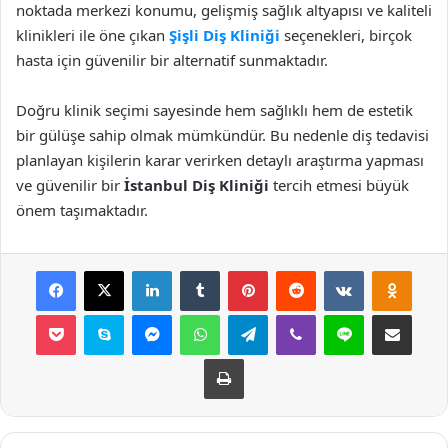
noktada merkezi konumu, gelişmiş sağlık altyapısı ve kaliteli
klinikleri ile öne çıkan
Şişli Diş Kliniği
seçenekleri, birçok
hasta için güvenilir bir alternatif sunmaktadır.
Doğru klinik seçimi sayesinde hem sağlıklı hem de estetik
bir gülüşe sahip olmak mümkündür. Bu nedenle diş tedavisi
planlayan kişilerin karar verirken detaylı araştırma yapması
ve güvenilir bir
İstanbul Diş Kliniği
tercih etmesi büyük
önem taşımaktadır.
Facebook
X
LinkedIn
Tumblr
Pinterest
Reddit
VKontakte
Odnok
Pocket
Skype
Messenger
WhatsApp
Telegram
Viber
Line
E-Posta ile payla
Yazdır