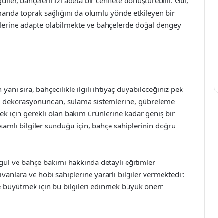
ller, bahçelerinizi adeta bir cennete dönüştürebilir. Gül,
zamanda toprak sağlığını da olumlu yönde etkileyen bir
iyelerine adapte olabilmekte ve bahçelerde doğal dengeyi
anı sıra, bahçecilikle ilgili ihtiyaç duyabileceğiniz pek
hçe dekorasyonundan, sulama sistemlerine, gübreleme
mek için gerekli olan bakım ürünlerine kadar geniş bir
psamlı bilgiler sunduğu için, bahçe sahiplerinin doğru
re gül ve bahçe bakımı hakkında detaylı eğitimler
anlara ve hobi sahiplerine yararlı bilgiler vermektedir.
lde büyütmek için bu bilgileri edinmek büyük önem