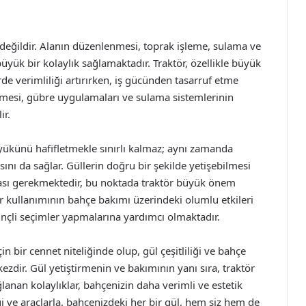
ı değildir. Alanın düzenlenmesi, toprak işleme, sulama ve
yük bir kolaylık sağlamaktadır. Traktör, özellikle büyük
de verimliliği artırırken, iş gücünden tasarruf etme
nmesi, gübre uygulamaları ve sulama sistemlerinin
ir.
ş yükünü hafifletmekle sınırlı kalmaz; aynı zamanda
sını da sağlar. Güllerin doğru bir şekilde yetişebilmesi
lması gerekmektedir, bu noktada traktör büyük önem
ör kullanımının bahçe bakımı üzerindeki olumlu etkileri
inçli seçimler yapmalarına yardımcı olmaktadır.
 bir cennet niteliğinde olup, gül çeşitliliği ve bahçe
zdir. Gül yetiştirmenin ve bakımının yanı sıra, traktör
lanan kolaylıklar, bahçenizin daha verimli ve estetik
 ve araçlarla, bahçenizdeki her bir gül, hem siz hem de