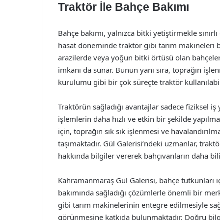
Traktör İle Bahçe Bakımı
Bahçe bakımı, yalnızca bitki yetiştirmekle sınırl
hasat döneminde traktör gibi tarım makineleri bü
arazilerde veya yoğun bitki örtüsü olan bahçeler
imkanı da sunar. Bunun yanı sıra, toprağın işle
kurulumu gibi bir çok süreçte traktör kullanılabil
Traktörün sağladığı avantajlar sadece fiziksel i
işlemlerin daha hızlı ve etkin bir şekilde yapılma
için, toprağın sık sık işlenmesi ve havalandırı
taşımaktadır. Gül Galerisi’ndeki uzmanlar, trakt
hakkında bilgiler vererek bahçıvanların daha bil
Kahramanmaraş Gül Galerisi, bahçe tutkunları için
bakımında sağladığı çözümlerle önemli bir merke
gibi tarım makinelerinin entegre edilmesiyle sağ
görünmesine katkıda bulunmaktadır. Doğru bilgi