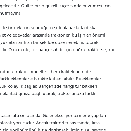
gelecektir. Güllerinizin güzellik içerisinde büyümesi için
unutmayın!
leştirmek için sunduğu çeşitli olanaklarla dikkat
et ve edevatlar arasında traktörler, bu işin en önemli
yük alanlar hızlı bir şekilde düzenlenebilir, toprak
abilir. O nedenle, bir bahçe sahibi için doğru traktör seçimi
nduğu traktör modelleri, hem kaliteli hem de
rklı eklentilerle birlikte kullanılabilir. Bu eklentiler,
yük kolaylık sağlar. Bahçenizde hangi tür bitkileri
 planladığınıza bağlı olarak, traktörünüzü farklı
 tasarrufu ön planda. Geleneksel yöntemlerle yapılan
 olarak yorucudur. Ancak traktörler sayesinde, kısa
izin görünümünü hızla değiştirebilirsiniz. Bu sayede