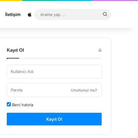
Sitemap
Arama
İletişim
yap
...
Kayıt Ol
Unuttunuz mu?
Beni hatırla
Kayıt Ol