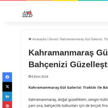
Anasayfa
/
Genel
/
Kahramanmaraş Gül Galerisi: Trak
Kahramanmaraş Gül G
Bahçenizi Güzelleşt
Facebook
6 Ekim 2024
X
Kahramanmaraş Gül Galerisi: Traktör ile Bah
LinkedIn
Kahramanmaraş, doğal güzellikleri, zengin kültür
Pinterest
yanı sıra, bahçecilik tutkunları için de birçok fır