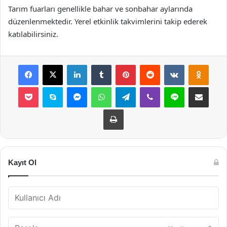
Tarım fuarları genellikle bahar ve sonbahar aylarında
düzenlenmektedir. Yerel etkinlik takvimlerini takip ederek
katılabilirsiniz.
Facebook
X
LinkedIn
Tumblr
Pinterest
Reddit
VKontakte
Odnok
Pocket
Skype
Messenger
WhatsApp
Telegram
Viber
Line
E-Posta ile payla
Yazdır
Kayıt Ol