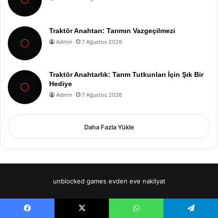
Traktör Anahtarı: Tarımın Vazgeçilmezi
Admin
7 Ağustos 2026
Traktör Anahtarlık: Tarım Tutkunları İçin Şık Bir
Hediye
Admin
7 Ağustos 2026
Daha Fazla Yükle
unblocked games
evden eve nakliyat
Facebook
X
WhatsApp
Telegram