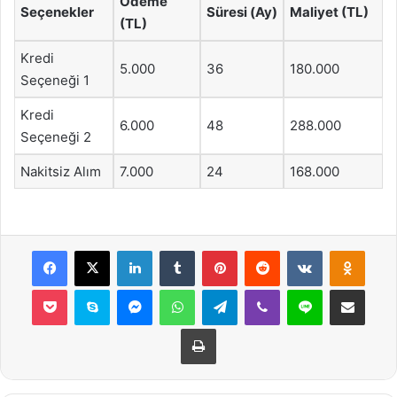
Ödeme
Seçenekler
Süresi (Ay)
Maliyet (TL)
(TL)
Kredi
5.000
36
180.000
Seçeneği 1
Kredi
6.000
48
288.000
Seçeneği 2
Nakitsiz Alım
7.000
24
168.000
Facebook
X
LinkedIn
Tumblr
Pinterest
Reddit
VKontakte
Odnok
Pocket
Skype
Messenger
WhatsApp
Telegram
Viber
Line
E-Posta ile payla
Yazdır