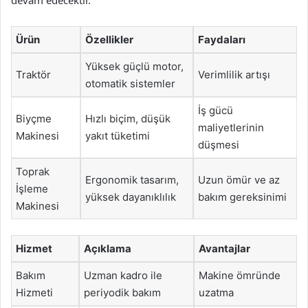
devam edecektir.
Ürün
Özellikler
Faydaları
Yüksek güçlü motor,
Traktör
Verimlilik artışı
otomatik sistemler
İş gücü
Biyçme
Hızlı biçim, düşük
maliyetlerinin
Makinesi
yakıt tüketimi
düşmesi
Toprak
Ergonomik tasarım,
Uzun ömür ve az
İşleme
yüksek dayanıklılık
bakım gereksinimi
Makinesi
Hizmet
Açıklama
Avantajlar
Bakım
Uzman kadro ile
Makine ömründe
Hizmeti
periyodik bakım
uzatma