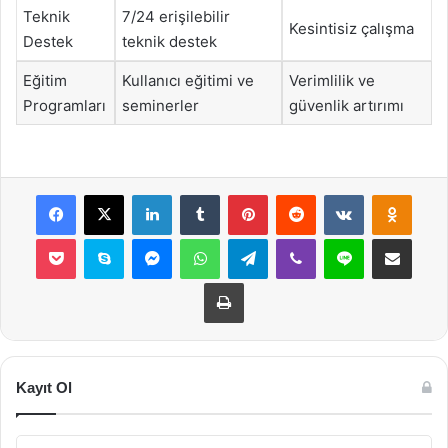
Teknik
7/24 erişilebilir
Kesintisiz çalışma
Destek
teknik destek
Eğitim
Kullanıcı eğitimi ve
Verimlilik ve
Programları
seminerler
güvenlik artırımı
Facebook
X
LinkedIn
Tumblr
Pinterest
Reddit
VKontakte
Odnok
Pocket
Skype
Messenger
WhatsApp
Telegram
Viber
Line
E-Posta ile payla
Yazdır
Kayıt Ol