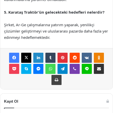
5. Karataş Traktör’ün gelecekteki hedefleri nelerdir?
Şirket, Ar-Ge çalışmalarına yatırım yaparak, yenilikçi
çözümler geliştirmeyi ve uluslararası pazarda daha fazla yer
edinmeyi hedeflemektedir.
Facebook
X
LinkedIn
Tumblr
Pinterest
Reddit
VKontakte
Odnok
Pocket
Skype
Messenger
WhatsApp
Telegram
Viber
Line
E-Posta ile payla
Yazdır
Kayıt Ol