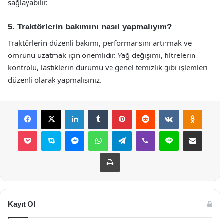
sağlayabilir.
5. Traktörlerin bakımını nasıl yapmalıyım?
Traktörlerin düzenli bakımı, performansını artırmak ve
ömrünü uzatmak için önemlidir. Yağ değişimi, filtrelerin
kontrolü, lastiklerin durumu ve genel temizlik gibi işlemleri
düzenli olarak yapmalısınız.
Facebook
X
LinkedIn
Tumblr
Pinterest
Reddit
VKontakte
Odnok
Pocket
Skype
Messenger
WhatsApp
Telegram
Viber
Line
E-Posta ile payla
Yazdır
Kayıt Ol