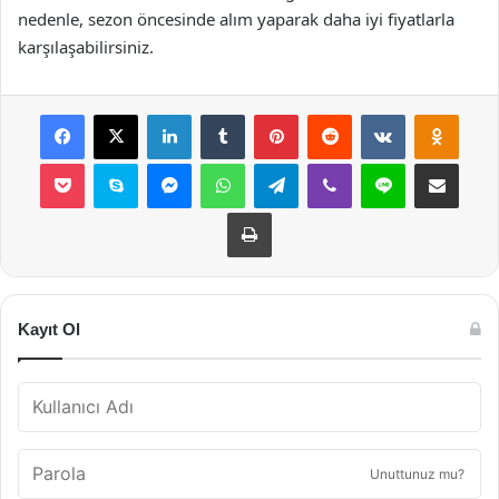
nedenle, sezon öncesinde alım yaparak daha iyi fiyatlarla
karşılaşabilirsiniz.
Facebook
X
LinkedIn
Tumblr
Pinterest
Reddit
VKontakte
Odnok
Pocket
Skype
Messenger
WhatsApp
Telegram
Viber
Line
E-Posta ile payla
Yazdır
Kayıt Ol
Unuttunuz mu?