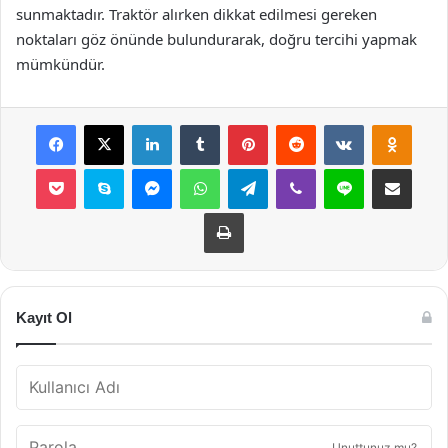
sunmaktadır. Traktör alırken dikkat edilmesi gereken
noktaları göz önünde bulundurarak, doğru tercihi yapmak
mümkündür.
Facebook
X
LinkedIn
Tumblr
Pinterest
Reddit
VKontakte
Odnok
Pocket
Skype
Messenger
WhatsApp
Telegram
Viber
Line
E-Posta ile payla
Yazdır
Kayıt Ol
Unuttunuz mu?