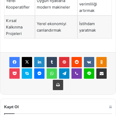
Yerel
Uygun fiyatlarla
verimliliği
Kooperatifler
modern makineler
artırmak
Kırsal
Yerel ekonomiyi
İstihdam
Kalkınma
canlandırmak
yaratmak
Projeleri
Facebook
X
LinkedIn
Tumblr
Pinterest
Reddit
VKontakte
Odnok
Pocket
Skype
Messenger
WhatsApp
Telegram
Viber
Line
E-Posta ile payla
Yazdır
Kayıt Ol