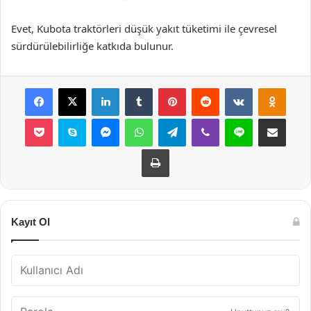
Evet, Kubota traktörleri düşük yakıt tüketimi ile çevresel
sürdürülebilirliğe katkıda bulunur.
Facebook
X
LinkedIn
Tumblr
Pinterest
Reddit
VKontakte
Odnok
Pocket
Skype
Messenger
WhatsApp
Telegram
Viber
Line
E-Posta ile payla
Yazdır
Kayıt Ol