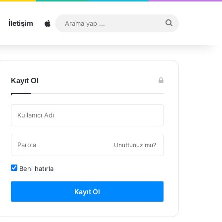
Sitemap
Arama
İletişim
yap
...
Kayıt Ol
Unuttunuz mu?
Beni hatırla
Kayıt Ol