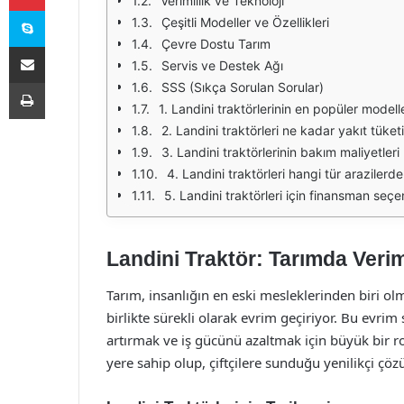
Verimlilik ve Teknoloji
Skype
Çeşitli Modeller ve Özellikleri
Çevre Dostu Tarım
E-Posta ile paylaş
Servis ve Destek Ağı
Yazdır
SSS (Sıkça Sorulan Sorular)
1. Landini traktörlerinin en popüler modelle
2. Landini traktörleri ne kadar yakıt tüketi
3. Landini traktörlerinin bakım maliyetleri 
4. Landini traktörleri hangi tür arazilerde 
5. Landini traktörleri için finansman seçe
Landini Traktör: Tarımda Verim
Tarım, insanlığın en eski mesleklerinden biri 
birlikte sürekli olarak evrim geçiriyor. Bu evrim
artırmak ve iş gücünü azaltmak için büyük bir ro
yere sahip olup, çiftçilere sunduğu yenilikçi çö