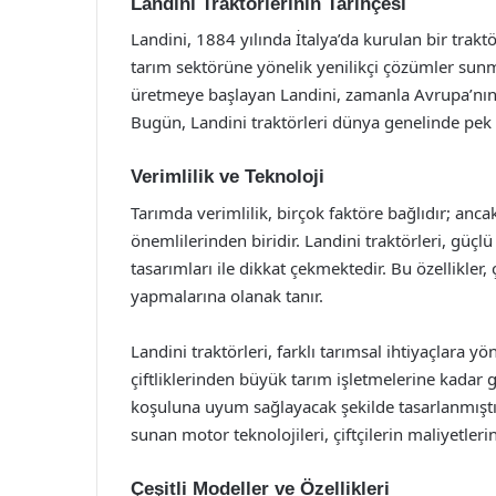
Landini Traktörlerinin Tarihçesi
Landini, 1884 yılında İtalya’da kurulan bir trak
tarım sektörüne yönelik yenilikçi çözümler sunmay
üretmeye başlayan Landini, zamanla Avrupa’nın ön
Bugün, Landini traktörleri dünya genelinde pek ç
Verimlilik ve Teknoloji
Tarımda verimlilik, birçok faktöre bağlıdır; anc
önemlilerinden biridir. Landini traktörleri, güçlü
tasarımları ile dikkat çekmektedir. Bu özellikler, çi
yapmalarına olanak tanır.
Landini traktörleri, farklı tarımsal ihtiyaçlara y
çiftliklerinden büyük tarım işletmelerine kadar g
koşuluna uyum sağlayacak şekilde tasarlanmıştır.
sunan motor teknolojileri, çiftçilerin maliyetler
Çeşitli Modeller ve Özellikleri