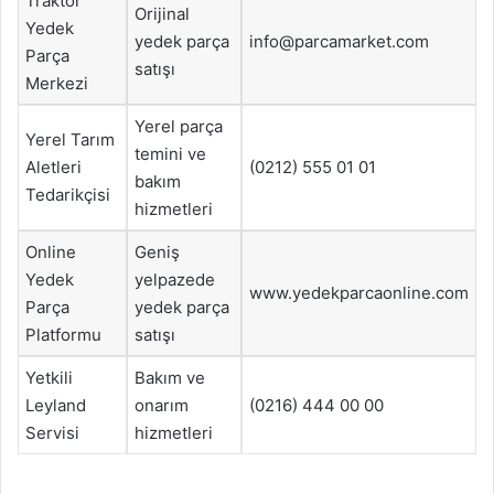
Traktör
Orijinal
Yedek
yedek parça
info@parcamarket.com
Parça
satışı
Merkezi
Yerel parça
Yerel Tarım
temini ve
Aletleri
(0212) 555 01 01
bakım
Tedarikçisi
hizmetleri
Online
Geniş
Yedek
yelpazede
www.yedekparcaonline.com
Parça
yedek parça
Platformu
satışı
Yetkili
Bakım ve
Leyland
onarım
(0216) 444 00 00
Servisi
hizmetleri