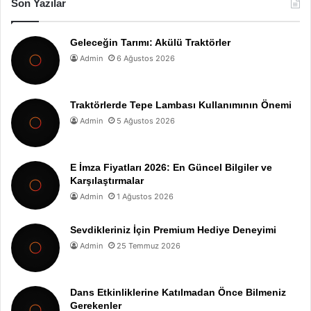
Son Yazılar
Geleceğin Tarımı: Akülü Traktörler
Admin
6 Ağustos 2026
Traktörlerde Tepe Lambası Kullanımının Önemi
Admin
5 Ağustos 2026
E İmza Fiyatları 2026: En Güncel Bilgiler ve
Karşılaştırmalar
Admin
1 Ağustos 2026
Sevdikleriniz İçin Premium Hediye Deneyimi
Admin
25 Temmuz 2026
Dans Etkinliklerine Katılmadan Önce Bilmeniz
Gerekenler