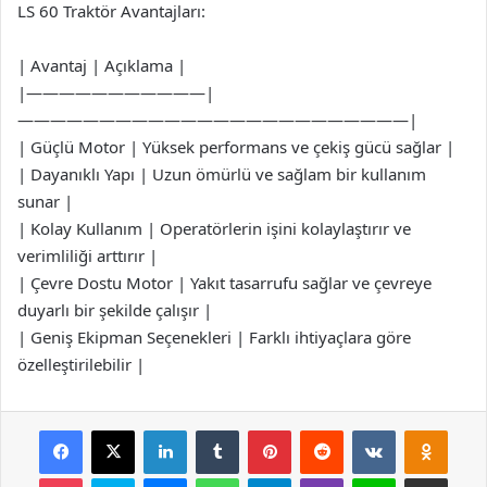
LS 60 Traktör Avantajları:
| Avantaj | Açıklama |
|———————————|
————————————————————————|
| Güçlü Motor | Yüksek performans ve çekiş gücü sağlar |
| Dayanıklı Yapı | Uzun ömürlü ve sağlam bir kullanım
sunar |
| Kolay Kullanım | Operatörlerin işini kolaylaştırır ve
verimliliği arttırır |
| Çevre Dostu Motor | Yakıt tasarrufu sağlar ve çevreye
duyarlı bir şekilde çalışır |
| Geniş Ekipman Seçenekleri | Farklı ihtiyaçlara göre
özelleştirilebilir |
Facebook
X
LinkedIn
Tumblr
Pinterest
Reddit
VKontakte
Odnok
Pocket
Skype
Messenger
WhatsApp
Telegram
Viber
Line
E-Posta ile payla