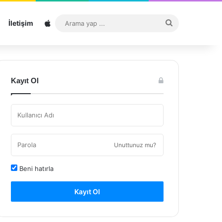
Sitemap
Arama
İletişim
yap
...
Kayıt Ol
Unuttunuz mu?
Beni hatırla
Kayıt Ol