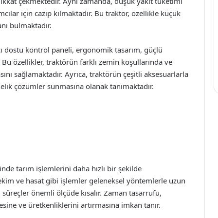
dikkat çekmektedir. Aynı zamanda, düşük yakıt tüketimi
ılar için cazip kılmaktadır. Bu traktör, özellikle küçük
lanı bulmaktadır.
ıcı dostu kontrol paneli, ergonomik tasarım, güçlü
 Bu özellikler, traktörün farklı zemin koşullarında ve
masını sağlamaktadır. Ayrıca, traktörün çeşitli aksesuarlarla
yönelik çözümler sunmasına olanak tanımaktadır.
nde tarım işlemlerini daha hızlı bir şekilde
ekim ve hasat gibi işlemler geleneksel yöntemlerle uzun
süreçler önemli ölçüde kısalır. Zaman tasarrufu,
esine ve üretkenliklerini artırmasına imkan tanır.