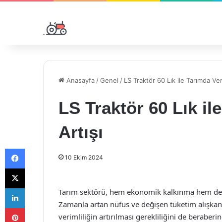
Anasayfa
/
Genel
/
LS Traktör 60 Lık ile Tarımda Veri
LS Traktör 60 Lık il
Artışı
Facebook
10 Ekim 2024
X
LinkedIn
Tarım sektörü, hem ekonomik kalkınma hem de gı
Zamanla artan nüfus ve değişen tüketim alışkanlı
Pinterest
verimliliğin artırılması gerekliliğini de berabe