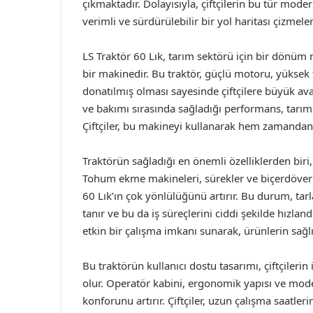
çıkmaktadır. Dolayısıyla, çiftçilerin bu tür mod
verimli ve sürdürülebilir bir yol haritası çizmele
LS Traktör 60 Lık, tarım sektörü için bir dönüm 
bir makinedir. Bu traktör, güçlü motoru, yüksek t
donatılmış olması sayesinde çiftçilere büyük avan
ve bakımı sırasında sağladığı performans, tarıms
Çiftçiler, bu makineyi kullanarak hem zamandan
Traktörün sağladığı en önemli özelliklerden biri,
Tohum ekme makineleri, sürekler ve biçerdöverl
60 Lık’ın çok yönlülüğünü artırır. Bu durum, tar
tanır ve bu da iş süreçlerini ciddi şekilde hızlan
etkin bir çalışma imkanı sunarak, ürünlerin sağlık
Bu traktörün kullanıcı dostu tasarımı, çiftçilerin
olur. Operatör kabini, ergonomik yapısı ve moder
konforunu artırır. Çiftçiler, uzun çalışma saatler