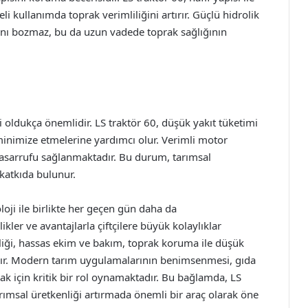
i kullanımda toprak verimliliğini artırır. Güçlü hidrolik
sını bozmaz, bu da uzun vadede toprak sağlığının
i oldukça önemlidir. LS traktör 60, düşük yakıt tüketimi
ni minimize etmelerine yardımcı olur. Verimli motor
tasarrufu sağlanmaktadır. Bu durum, tarımsal
 katkıda bulunur.
loji ile birlikte her geçen gün daha da
kler ve avantajlarla çiftçilere büyük kolaylıklar
liği, hassas ekim ve bakım, toprak koruma ile düşük
ndır. Modern tarım uygulamalarının benimsenmesi, gıda
mak için kritik bir rol oynamaktadır. Bu bağlamda, LS
 tarımsal üretkenliği artırmada önemli bir araç olarak öne