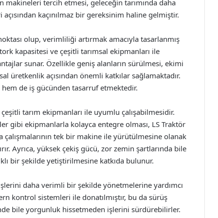
ern makineleri tercih etmesi, geleceğin tarımında daha
ri açısından kaçınılmaz bir gereksinim haline gelmiştir.
noktası olup, verimliliği artırmak amacıyla tasarlanmış
ork kapasitesi ve çeşitli tarımsal ekipmanları ile
tajlar sunar. Özellikle geniş alanların sürülmesi, ekimi
al üretkenlik açısından önemli katkılar sağlamaktadır.
 hem de iş gücünden tasarruf etmektedir.
 çeşitli tarım ekipmanları ile uyumlu çalışabilmesidir.
er gibi ekipmanlarla kolayca entegre olması, LS Traktör
la çalışmalarının tek bir makine ile yürütülmesine olanak
dırır. Ayrıca, yüksek çekiş gücü, zor zemin şartlarında bile
lı bir şekilde yetiştirilmesine katkıda bulunur.
 işlerini daha verimli bir şekilde yönetmelerine yardımcı
n kontrol sistemleri ile donatılmıştır, bu da sürüş
inde bile yorgunluk hissetmeden işlerini sürdürebilirler.