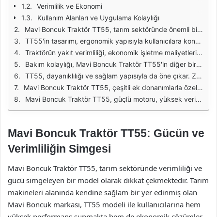
Verimlilik ve Ekonomi
Kullanım Alanları ve Uygulama Kolaylığı
Mavi Boncuk Traktör TT55, tarım sektöründe önemli bir yere sahiptir. Güçlü motoru ve etkili performansıyla, çiftçilere verimlilik konusunda büyük avantajlar sunmaktadır. Tüm bu özellikleri ile traktör, zorlu tarım koşullarında bile mükemmel bir performans sergiler. Yüksek tork kapasitesi sayesinde, ağır yükleri zahmetsizce kaldırabilir ve çeşitli tarım işlerini kolaylıkla gerçekleştirebilir.
TT55'in tasarımı, ergonomik yapısıyla kullanıcılara konforlu bir sürüş deneyimi sağlar. Kontrol panelleri, kullanıcı dostu bir düzenle tasarlanmış olup operatörlerin tüm fonksiyonları kolaylıkla yönetmesine olanak tanır. Sürücü kabini geniş bir görüş açısı sunarak, tarım arazisinde her açıdan rahatça hareket etmeyi mümkün kılar. Bu özellikleri sayesinde, kullanıcılar uzun çalışma saatlerinde bile yorgunluk hissetmezler.
Traktörün yakıt verimliliği, ekonomik işletme maliyetleri açısından büyük bir avantajdır. Modern motor teknolojisi sayesinde, düşük yakıt tüketimi ile yüksek performans sunar. Çiftçiler, bu özellik sayesinde hem çevre dostu bir seçenek kullanmış olur hem de bütçelerini koruyarak daha fazla kar elde ederler. Uzun vadede, TT55'in sağladığı bu tasarruf, yatırımın geri dönüşünü hızlandırır.
Bakım kolaylığı, Mavi Boncuk Traktör TT55'in diğer bir önemli özelliğidir. Traktör, bakım sürecini hızlandırmak için tasarlanmış birçok pratik özellik barındırır. Kullanıcılar, periyodik bakım işlemlerini kolayca yapabilir ve bu sayede traktörün ömrünü uzatabilirler. Bu durum, çiftçilerin zaman ve maliyet açısından tasarruf etmelerini sağlar.
TT55, dayanıklılığı ve sağlam yapısıyla da öne çıkar. Zorlu tarım koşullarında bile performansından ödün vermeden çalışabilen traktör, uzun yıllar boyunca güvenle kullanılabilir. Kaliteli malzemeler ile üretilmiş olması, traktörün her türlü hava koşulunda ve arazide sorunsuz bir şekilde çalışmasını sağlar. Bu sayede, çiftçiler zorlu koşullarda bile güvenle tarımsal faaliyetlerini sürdürebilirler.
Mavi Boncuk Traktör TT55, çeşitli ek donanımlarla özelleştirilebilir. Kullanıcılar, ihtiyaçlarına göre traktörlerini farklı ekipmanlarla donatarak verimliliklerini artırabilir. Bu esneklik, TT55'in çok yönlü kullanımını mümkün kılar ve çiftçilerin iş süreçlerini daha etkili hale getirir. Böylece, her türlü tarımsal faaliyet için ideal bir çözüm sunar.
Mavi Boncuk Traktör TT55, güçlü motoru, yüksek verimliliği, dayanıklılığı ve kullanıcı dostu tasarımı ile tarım sektöründe öne çıkan bir traktördür. Çiftçilere sunduğu avantajlar sayesinde, tarımsal faaliyetlerini daha verimli hale getirir. TT55, tarımda başarıya ulaşmak isteyenlerin tercih ettiği güvenilir bir iş ortağıdır.
Mavi Boncuk Traktör TT55: Gücün ve
Verimliliğin Simgesi
Mavi Boncuk Traktör TT55, tarım sektöründe verimliliği ve
gücü simgeleyen bir model olarak dikkat çekmektedir. Tarım
makineleri alanında kendine sağlam bir yer edinmiş olan
Mavi Boncuk markası, TT55 modeli ile kullanıcılarına hem
yüksek performans sunmakta hem de ekonomik çözümler