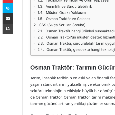
Teknolojik Yenilikler ve Ürün Yelpazesi
Skype
Verimlilik ve Sürdürülebilirlik
Müşteri Odaklı Yaklaşım
E-Posta ile paylaş
Osman Traktör ve Gelecek
Yazdır
SSS (Sıkça Sorulan Sorular)
Osman Traktör hangi ürünleri sunmaktadı
Osman Traktör'ün müşteri destek hizmetle
Osman Traktör, sürdürülebilir tarım uygu
Osman Traktör, gelecekte hangi teknoloj
Osman Traktör: Tarımın Gücün
Tarım, insanlık tarihinin en eski ve en önemli faa
yaşam standartlarını yükseltmiş ve ekonomik 
sektörü teknolojinin etkisiyle büyük bir dönüş
de Osman Traktör. Osman Traktör, tarım makinel
tarımın gücünü artıran yenilikçi çözümler sunma