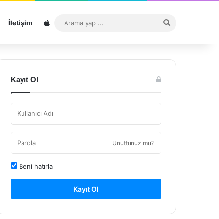
Sitemap
Arama
İletişim
yap
...
Kayıt Ol
Unuttunuz mu?
Beni hatırla
Kayıt Ol