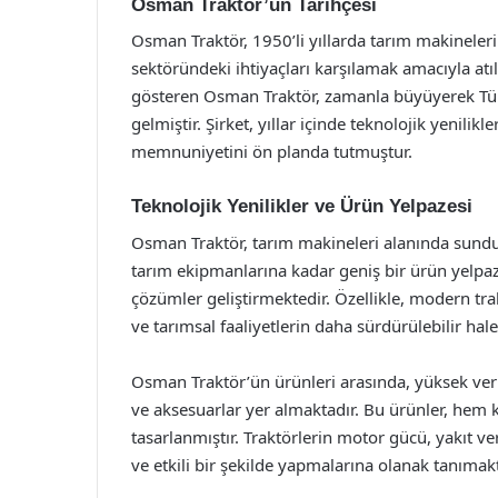
Osman Traktör’ün Tarihçesi
Osman Traktör, 1950’li yıllarda tarım makineleri
sektöründeki ihtiyaçları karşılamak amacıyla atılm
gösteren Osman Traktör, zamanla büyüyerek Türki
gelmiştir. Şirket, yıllar içinde teknolojik yenili
memnuniyetini ön planda tutmuştur.
Teknolojik Yenilikler ve Ürün Yelpazesi
Osman Traktör, tarım makineleri alanında sunduğ
tarım ekipmanlarına kadar geniş bir ürün yelpaze
çözümler geliştirmektedir. Özellikle, modern trakt
ve tarımsal faaliyetlerin daha sürdürülebilir ha
Osman Traktör’ün ürünleri arasında, yüksek veri
ve aksesuarlar yer almaktadır. Bu ürünler, hem k
tasarlanmıştır. Traktörlerin motor gücü, yakıt verim
ve etkili bir şekilde yapmalarına olanak tanımakt