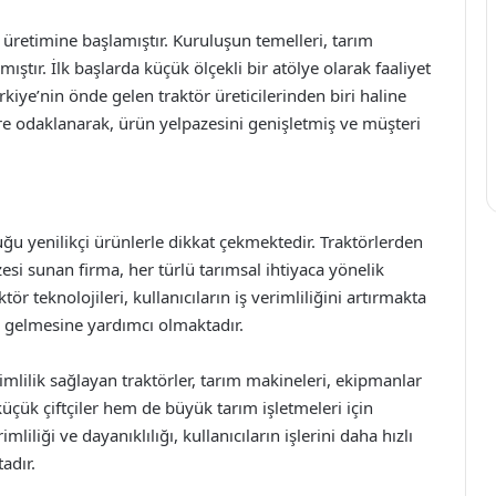
 üretimine başlamıştır. Kuruluşun temelleri, tarım
ıştır. İlk başlarda küçük ölçekli bir atölye olarak faaliyet
ye’nin önde gelen traktör üreticilerinden biri haline
klere odaklanarak, ürün yelpazesini genişletmiş ve müşteri
u yenilikçi ürünlerle dikkat çekmektedir. Traktörlerden
si sunan firma, her türlü tarımsal ihtiyaca yönelik
ör teknolojileri, kullanıcıların iş verimliliğini artırmakta
le gelmesine yardımcı olmaktadır.
mlilik sağlayan traktörler, tarım makineleri, ekipmanlar
üçük çiftçiler hem de büyük tarım işletmeleri için
liliği ve dayanıklılığı, kullanıcıların işlerini daha hızlı
adır.