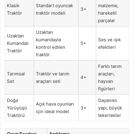
Klasik
Standart oyuncak
malzeme,
3+
Traktör
traktör modeli
hareketli
parçalar
Uzaktan
Uzaktan
kumandayla
Ses ve ışık
Kumandalı
5+
kontrol edilen
efektleri
Traktör
traktör
Farklı tarım
Tarımsal
Traktör ve tarım
araçları,
4+
Set
araçları seti
hayvan
figürleri
Doğa
Dayanıklı
Açık hava oyunları
Yürüyüşü
3+
yapı, büyük
için ideal model
Traktörü
tekerlekler
Oyun Faydası
Açıklama