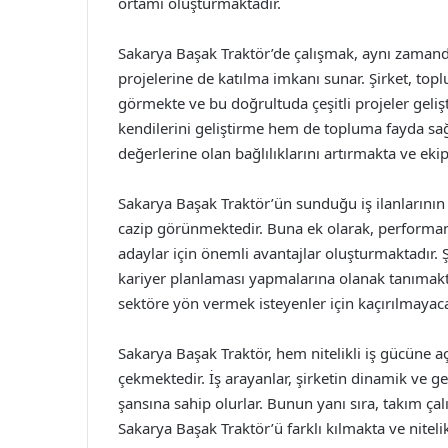
ortamı oluşturmaktadır.
Sakarya Başak Traktör’de çalışmak, aynı zamanda
projelerine de katılma imkanı sunar. Şirket, top
görmekte ve bu doğrultuda çeşitli projeler gelişt
kendilerini geliştirme hem de topluma fayda sa
değerlerine olan bağlılıklarını artırmakta ve ek
Sakarya Başak Traktör’ün sunduğu iş ilanlarının 
cazip görünmektedir. Buna ek olarak, performansa
adaylar için önemli avantajlar oluşturmaktadır. Ş
kariyer planlaması yapmalarına olanak tanımakta
sektöre yön vermek isteyenler için kaçırılmayacak 
Sakarya Başak Traktör, hem nitelikli iş gücüne a
çekmektedir. İş arayanlar, şirketin dinamik ve ge
şansına sahip olurlar. Bunun yanı sıra, takım çal
Sakarya Başak Traktör’ü farklı kılmakta ve nitel