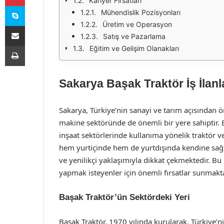
Kariyer Fırsatları
Skype
Mühendislik Pozisyonları
Üretim ve Operasyon
E-Posta ile paylaş
Satış ve Pazarlama
Yazdır
Eğitim ve Gelişim Olanakları
Sakarya Başak Traktör İş İlanla
Sakarya, Türkiye’nin sanayi ve tarım açısından ö
makine sektöründe de önemli bir yere sahiptir.
inşaat sektörlerinde kullanıma yönelik traktör v
hem yurtiçinde hem de yurtdışında kendine sağla
ve yenilikçi yaklaşımıyla dikkat çekmektedir. Bu
yapmak isteyenler için önemli fırsatlar sunmakta
Başak Traktör’ün Sektördeki Yeri
Başak Traktör, 1970 yılında kurularak, Türkiye’n