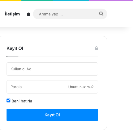
Sitemap
Arama
İletişim
yap
...
Kayıt Ol
Unuttunuz mu?
Beni hatırla
Kayıt Ol