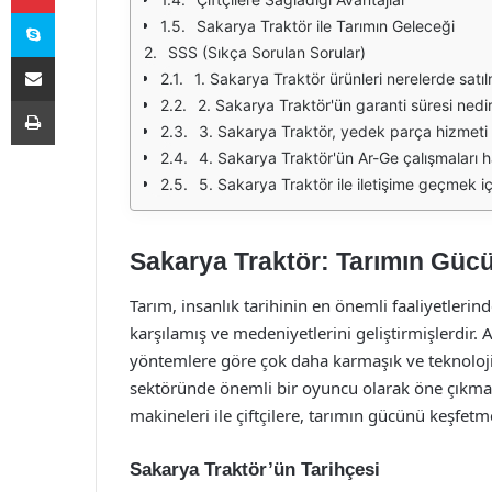
Skype
Sakarya Traktör ile Tarımın Geleceği
SSS (Sıkça Sorulan Sorular)
E-Posta ile paylaş
1. Sakarya Traktör ürünleri nerelerde satı
Yazdır
2. Sakarya Traktör'ün garanti süresi nedi
3. Sakarya Traktör, yedek parça hizmet
4. Sakarya Traktör'ün Ar-Ge çalışmaları ha
5. Sakarya Traktör ile iletişime geçmek i
Sakarya Traktör: Tarımın Güc
Tarım, insanlık tarihinin en önemli faaliyetlerind
karşılamış ve medeniyetlerini geliştirmişlerdir
yöntemlere göre çok daha karmaşık ve teknolojik
sektöründe önemli bir oyuncu olarak öne çıkmakta
makineleri ile çiftçilere, tarımın gücünü keşfetme
Sakarya Traktör’ün Tarihçesi