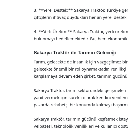
3. **Yerel Destek:** Sakarya Traktör, Türkiye gen
çiftçilerin ihtiyaç duydukları her an yerel destek 
4. **Yerli Üretim:** Sakarya Traktör, yerli üreti
bulunmayı hedeflemektedir. Bu, hem ekonomik h
Sakarya Traktör ile Tarımın Geleceği
Tarım, gelecekte de insanlık için vazgeçilmez bi
gelecekte önemli bir rol oynamaktadır. Yenilikçi ür
karşılamaya devam eden şirket, tarımın gücünü k
Sakarya Traktör, tarım sektöründeki gelişmeleri y
yanıt vermek için sürekli olarak kendini yenile
pazarda rekabetçi bir konumda kalmayı başarma
Sakarya Traktör, tarımın gücünü keşfetmek isteyen
yelpazesi, teknolojik yenilikleri ve kullanıcı dos