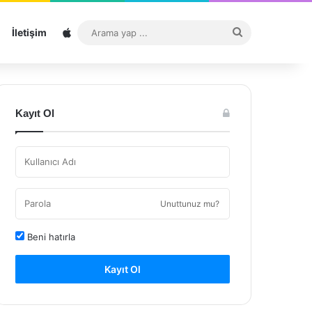
Sitemap
Arama
İletişim
yap
...
Kayıt Ol
Unuttunuz mu?
Beni hatırla
Kayıt Ol