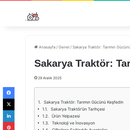
Anasayfa
/
Genel
/
Sakarya Traktör: Tarımın Gücün
Sakarya Traktör: T
29 Aralık 2025
Facebook
X
Sakarya Traktör: Tarımın Gücünü Keşfedin
Sakarya Traktör'ün Tarihçesi
LinkedIn
Ürün Yelpazesi
Pinterest
Teknoloji ve İnovasyon
Çiftçilere Sağladığı Avantajlar