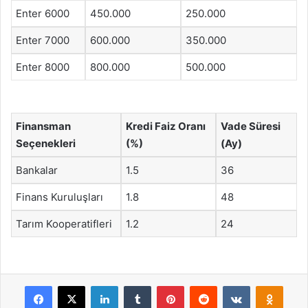
Enter 6000
450.000
250.000
Enter 7000
600.000
350.000
Enter 8000
800.000
500.000
Finansman
Kredi Faiz Oranı
Vade Süresi
Seçenekleri
(%)
(Ay)
Bankalar
1.5
36
Finans Kuruluşları
1.8
48
Tarım Kooperatifleri
1.2
24
Facebook
X
LinkedIn
Tumblr
Pinterest
Reddit
VKontakte
Odnok