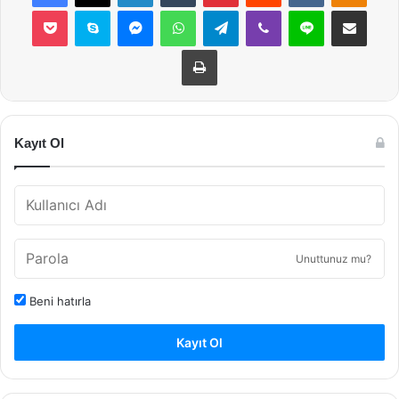
Pocket
Skype
Messenger
WhatsApp
Telegram
Viber
Line
E-Posta ile payla
Yazdır
Kayıt Ol
Unuttunuz mu?
Beni hatırla
Kayıt Ol