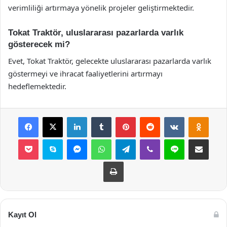
verimliliği artırmaya yönelik projeler geliştirmektedir.
Tokat Traktör, uluslararası pazarlarda varlık
gösterecek mi?
Evet, Tokat Traktör, gelecekte uluslararası pazarlarda varlık
göstermeyi ve ihracat faaliyetlerini artırmayı
hedeflemektedir.
Facebook
X
LinkedIn
Tumblr
Pinterest
Reddit
VKontakte
Odnok
Pocket
Skype
Messenger
WhatsApp
Telegram
Viber
Line
E-Posta ile payla
Yazdır
Kayıt Ol